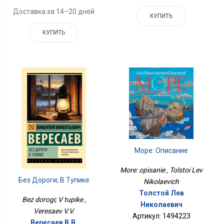
Доставка за 14–20 дней
КУПИТЬ
КУПИТЬ
Море: Описание
More: opisanie , Tolstoi Lev
Без Дороги; В Тупике
Nikolaevich
Толстой Лев
Bez dorogi; V tupike ,
Николаевич
Veresaev V.V.
Артикул: 1494223
Вересаев В.В.