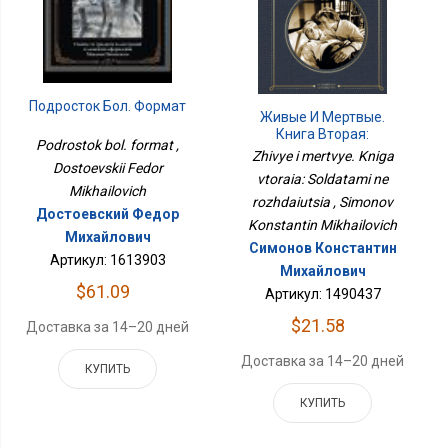
Подросток Бол. Формат
Живые И Мертвые.
Книга Вторая:
Podrostok bol. format ,
Солдатами Не
Zhivye i mertvye. Kniga
Рождаются
Dostoevskii Fedor
vtoraia: Soldatami ne
Mikhailovich
rozhdaiutsia , Simonov
Достоевский Федор
Konstantin Mikhailovich
Михайлович
Симонов Константин
Артикул: 1613903
Михайлович
$61.09
Артикул: 1490437
$21.58
Доставка за 14–20 дней
Доставка за 14–20 дней
КУПИТЬ
КУПИТЬ