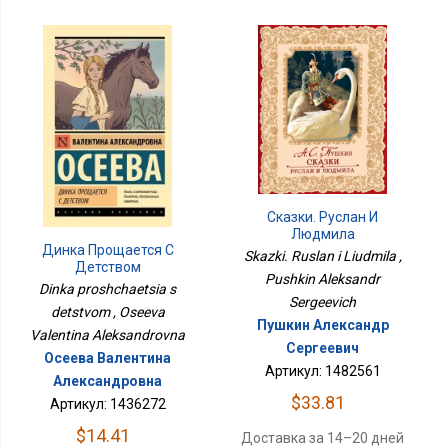
Сказки. Руслан И
Людмила
Динка Прощается С
Skazki. Ruslan i Liudmila ,
Детством
Pushkin Aleksandr
Dinka proshchaetsia s
Sergeevich
detstvom , Oseeva
Пушкин Александр
Valentina Aleksandrovna
Сергеевич
Осеева Валентина
Артикул: 1482561
Александровна
$33.81
Артикул: 1436272
$14.41
Доставка за 14–20 дней