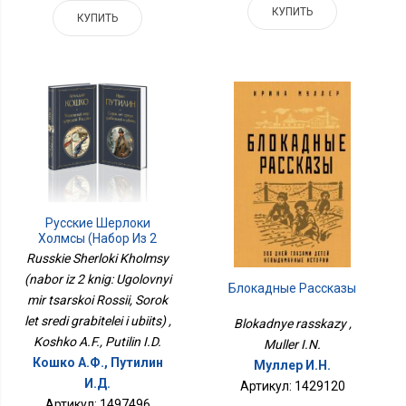
КУПИТЬ
КУПИТЬ
Русские Шерлоки
Холмсы (набор Из 2
Книг: Уголовный Мир
Russkie Sherloki Kholmsy
Царской России, Сорок
(nabor iz 2 knig: Ugolovnyi
Лет Среди Грабителей И
Блокадные Рассказы
mir tsarskoi Rossii, Sorok
Убийц)
let sredi grabitelei i ubiits) ,
Blokadnye rasskazy ,
Koshko A.F., Putilin I.D.
Muller I.N.
Кошко А.Ф., Путилин
Муллер И.Н.
И.Д.
Артикул: 1429120
Артикул: 1497496