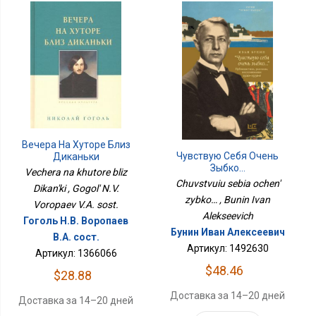
Вечера На Хуторе Близ
Чувствую Себя Очень
Диканьки
Зыбко…
Vechera na khutore bliz
Chuvstvuiu sebia ochen'
Dikan'ki , Gogol' N.V.
zybko… , Bunin Ivan
Voropaev V.A. sost.
Alekseevich
Гоголь Н.В. Воропаев
Бунин Иван Алексеевич
В.А. сост.
Артикул: 1492630
Артикул: 1366066
$48.46
$28.88
Доставка за 14–20 дней
Доставка за 14–20 дней