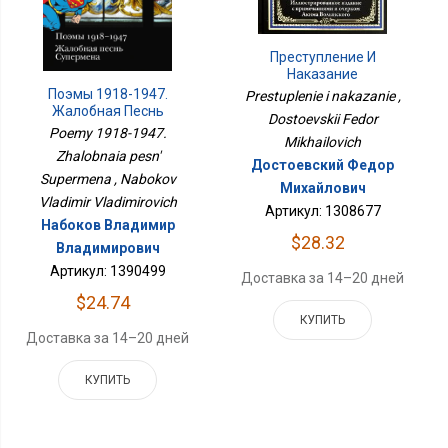
Преступление И
Наказание
Поэмы 1918-1947.
Prestuplenie i nakazanie ,
Жалобная Песнь
Dostoevskii Fedor
Супермена
Poemy 1918-1947.
Mikhailovich
Zhalobnaia pesn'
Достоевский Федор
Supermena , Nabokov
Михайлович
Vladimir Vladimirovich
Артикул: 1308677
Набоков Владимир
$28.32
Владимирович
Артикул: 1390499
Доставка за 14–20 дней
$24.74
КУПИТЬ
Доставка за 14–20 дней
КУПИТЬ