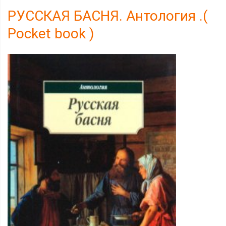
РУССКАЯ БАСНЯ. Антология .(
Pocket book )