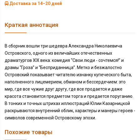
Доставка за 14–20 дней
Краткая аннотация
В сборник вошли три шедевра Александра Николаевича
Островского, одного из величайших отечественных
драматургов XIX века: комедия “Свои люди - сочтемся!” и
драмы “Гроза” и “Бесприданница”. Метко и безжалостно
Островский показывает читателю изнанку купеческого быта,
наполненного лицемерием, обманом и бессердечием: это
мир, где все чужие друг другу, где все продается и даже
красота становится предметом торга и предается поруганию.
В тонких и точных штрихах иллюстраций Юлии Казарницкой
раскрываются внутренний облик, характеры и манеры героев -
символов современной Островскому эпохи.
Похожие товары