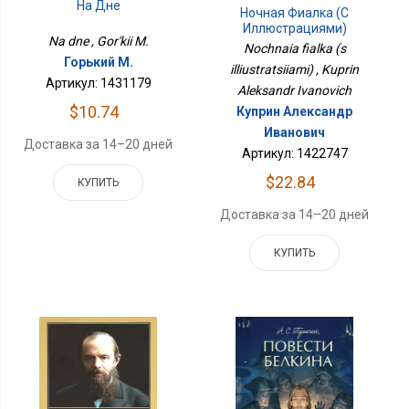
На Дне
Ночная Фиалка (с
Иллюстрациями)
Na dne , Gor'kii M.
Nochnaia fialka (s
Горький М.
illiustratsiiami) , Kuprin
Артикул: 1431179
Aleksandr Ivanovich
$10.74
Куприн Александр
Иванович
Доставка за 14–20 дней
Артикул: 1422747
$22.84
КУПИТЬ
Доставка за 14–20 дней
КУПИТЬ