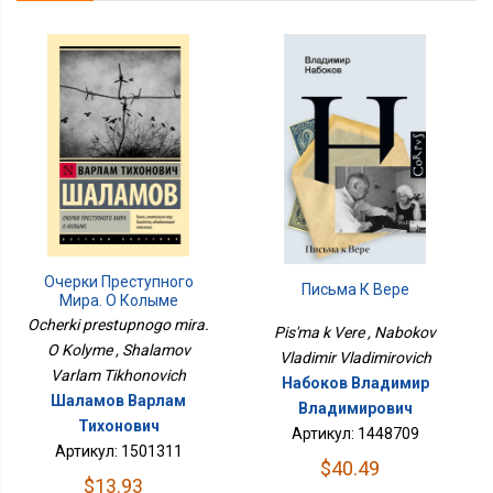
Очерки Преступного
Письма К Вере
Мира. О Колыме
Ocherki prestupnogo mira.
Pis'ma k Vere , Nabokov
O Kolyme , Shalamov
Vladimir Vladimirovich
Varlam Tikhonovich
Набоков Владимир
Шаламов Варлам
Владимирович
Тихонович
Артикул: 1448709
Артикул: 1501311
$40.49
$13.93