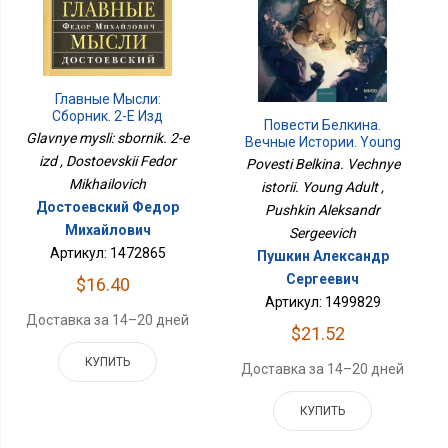
Главные Мысли:
Сборник. 2-Е Изд
Повести Белкина.
Glavnye mysli: sbornik. 2-e
Вечные Истории. Young
Adult
izd , Dostoevskii Fedor
Povesti Belkina. Vechnye
Mikhailovich
istorii. Young Adult ,
Достоевский Федор
Pushkin Aleksandr
Михайлович
Sergeevich
Артикул: 1472865
Пушкин Александр
Сергеевич
$16.40
Артикул: 1499829
Доставка за 14–20 дней
$21.52
КУПИТЬ
Доставка за 14–20 дней
КУПИТЬ