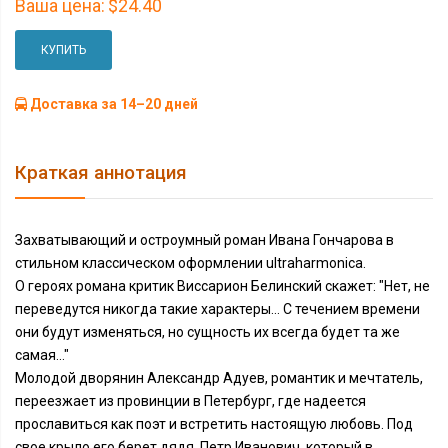
Ваша цена:
$24.40
КУПИТЬ
Доставка за 14–20 дней
Краткая аннотация
Захватывающий и остроумный роман Ивана Гончарова в
стильном классическом оформлении ultraharmonica.
О героях романа критик Виссарион Белинский скажет: "Нет, не
переведутся никогда такие характеры… С течением времени
они будут изменяться, но сущность их всегда будет та же
самая…"
Молодой дворянин Александр Адуев, романтик и мечтатель,
переезжает из провинции в Петербург, где надеется
прославиться как поэт и встретить настоящую любовь. Под
свое крыло его берет дядя, Петр Иванович, который в