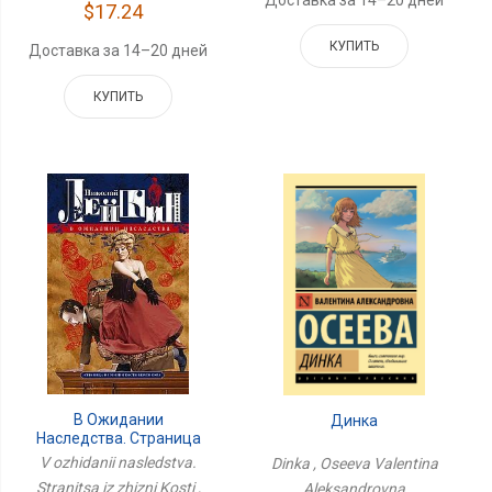
$17.24
КУПИТЬ
Доставка за 14–20 дней
КУПИТЬ
В Ожидании
Динка
Наследства. Страница
Из Жизни Кости
V ozhidanii nasledstva.
Dinka , Oseeva Valentina
Stranitsa iz zhizni Kosti ,
Aleksandrovna