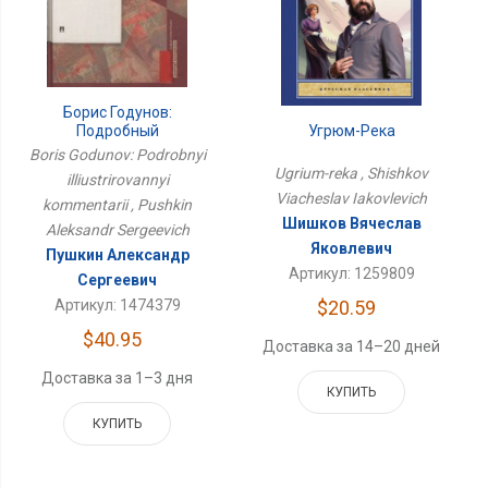
Борис Годунов:
Угрюм-Река
Подробный
Иллюстрированный
Boris Godunov: Podrobnyi
Комментарий
Ugrium-reka , Shishkov
illiustrirovannyi
Viacheslav Iakovlevich
kommentarii , Pushkin
Шишков Вячеслав
Aleksandr Sergeevich
Яковлевич
Пушкин Александр
Артикул: 1259809
Сергеевич
$20.59
Артикул: 1474379
$40.95
Доставка за 14–20 дней
Доставка за 1–3 дня
КУПИТЬ
КУПИТЬ