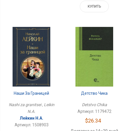
КУПИТЬ
Наши За Границей
Детство Чика
Nashi za granitsei , Leikin
Detstvo Chika
N.A.
Артикул: 1179472
Лейкин Н.А.
$26.34
Артикул: 1508903
Доставка за 14–20 дней