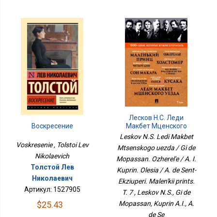
Лесков Н.С. Леди
Макбет Мценского
Воскресение
Уезда / Ги Де Мопассан.
Leskov N.S. Ledi Makbet
Ожерелье / А. И. Куприн.
Voskresenie , Tolstoi Lev
Mtsenskogo uezda / Gi de
Олеся / А. Де Сент-
Nikolaevich
Mopassan. Ozherel'e / A. I.
Экзюпери. Маленький
Принц. Т. 7
Толстой Лев
Kuprin. Olesia / A. de Sent-
Николаевич
Ekziuperi. Malen'kii prints.
Артикул: 1527905
T. 7 , Leskov N.S., Gi de
Mopassan, Kuprin A.I., A.
$25.43
de Se