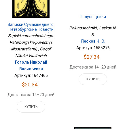
Полунощники
Записки Сумасшедшего.
Polunoshchniki , Leskov N.
Петербургские Повести
(с Иллюстрациями)
S.
Zapiski sumasshedshego.
Лесков Н. С.
Peterburgskie povesti (s
Артикул: 1585276
illiustratsiiami) , Gogol'
Nikolai Vasil'evich
$27.34
Гоголь Николай
Доставка за 14–20 дней
Васильевич
Артикул: 1647465
КУПИТЬ
$20.34
Доставка за 14–20 дней
КУПИТЬ