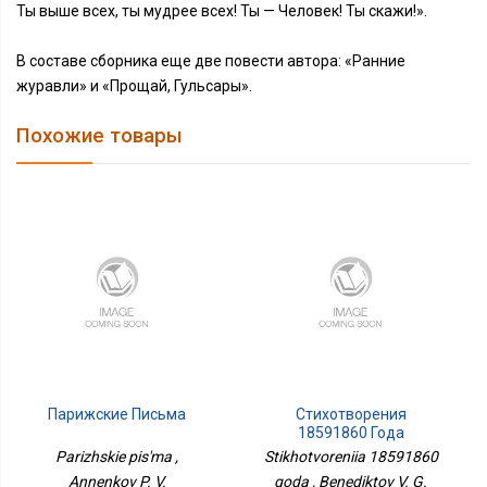
Ты выше всех, ты мудрее всех! Ты — Человек! Ты скажи!».
В составе сборника еще две повести автора: «Ранние
журавли» и «Прощай, Гульсары».
Похожие товары
Парижские Письма
Стихотворения
18591860 Года
Parizhskie pis'ma ,
Stikhotvoreniia 18591860
Annenkov P. V.
goda , Benediktov V. G.