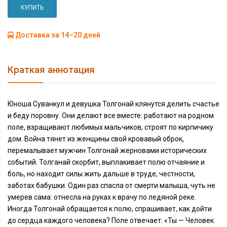
КУПИТЬ
Доставка за 14–20 дней
Краткая аннотация
Юноша Суванкул и девушка Толгонай клянутся делить счастье
и беду поровну. Они делают все вместе: работают на родном
поле, взращивают любимых мальчиков, строят по кирпичику
дом. Война тянет из женщины свой кровавый оброк,
перемалывает мужчин Толгонай жерновами исторических
событий. Толганай скорбит, выплакивает полю отчаяние и
боль, но находит силы жить дальше в труде, честности,
заботах бабушки. Один раз спасла от смерти малыша, чуть не
умерев сама: отнесла на руках к врачу по ледяной реке.
Иногда Толгонай обращается к полю, спрашивает, как дойти
до сердца каждого человека? Поле отвечает: «Ты — Человек.