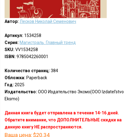
Автор:
Лесков Николай Семенович
Артикул:
1534258
Серия:
Магистраль. Главный тренд
SKU:
VV1534258
ISBN:
9785042260001
Количество страниц:
384
Обложка:
Paperback
Год:
2025
Издательство:
ООО Издательство Эксмо(OOO Izdatel'stvo
Eksmo)
Данная книга будет отправлена в течение 14-16 дней.
Обратите внимание, что ДОПОЛНИТЕЛЬНЫЕ скидки на
данную книгу НЕ распространяются.
Ваша цена:
$20.34