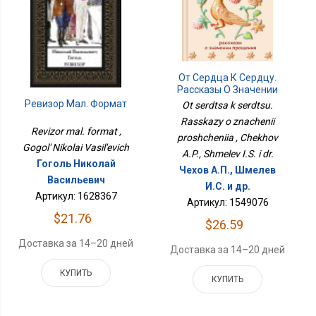
От Сердца К Сердцу.
Рассказы О Значении
Прощения
Ревизор Мал. Формат
Ot serdtsa k serdtsu.
Rasskazy o znachenii
Revizor mal. format ,
proshcheniia , Chekhov
Gogol' Nikolai Vasil'evich
A.P., Shmelev I.S. i dr.
Гоголь Николай
Чехов А.П., Шмелев
Васильевич
И.С. и др.
Артикул: 1628367
Артикул: 1549076
$21.76
$26.59
Доставка за 14–20 дней
Доставка за 14–20 дней
КУПИТЬ
КУПИТЬ