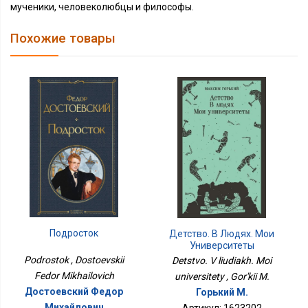
мученики, человеколюбцы и философы.
Похожие товары
Подросток
Детство. В Людях. Мои
Университеты
Podrostok , Dostoevskii
Detstvo. V liudiakh. Moi
Fedor Mikhailovich
universitety , Gor'kii M.
Достоевский Федор
Горький М.
Михайлович
Артикул: 1623202