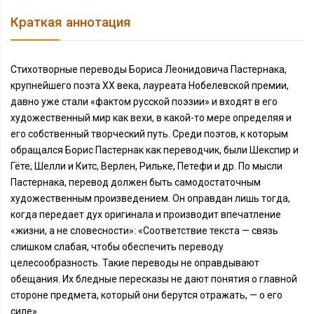
Краткая аннотация
Стихотворные переводы Бориса Леонидовича Пастернака,
крупнейшего поэта ХХ века, лауреата Нобелевской премии,
давно уже стали «фактом русской поэзии» и входят в его
художественный мир как вехи, в какой-то мере определяя и
его собственный творческий путь. Среди поэтов, к которым
обращался Борис Пастернак как переводчик, были Шекспир и
Гёте, Шелли и Китс, Верлен, Рильке, Петефи и др. По мысли
Пастернака, перевод должен быть самодостаточным
художественным произведением. Он оправдан лишь тогда,
когда передает дух оригинала и производит впечатление
«жизни, а не словесности»: «Соответствие текста — связь
слишком слабая, чтобы обеспечить переводу
целесообразность. Такие переводы не оправдывают
обещания. Их бледные пересказы не дают понятия о главной
стороне предмета, который они берутся отражать, — о его
силе».