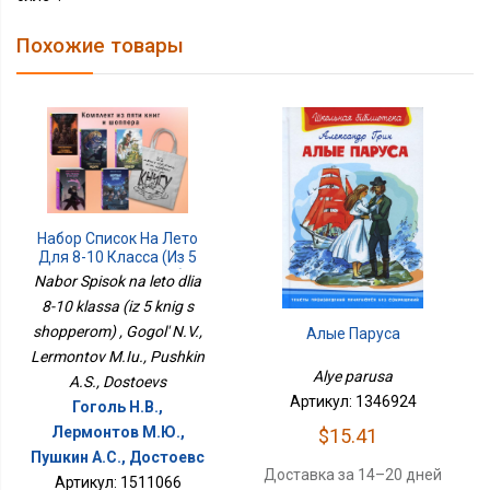
Похожие товары
Набор Список На Лето
Для 8-10 Класса (из 5
Книг С Шоппером)
Nabor Spisok na leto dlia
8-10 klassa (iz 5 knig s
shopperom) , Gogol' N.V.,
Алые Паруса
Lermontov M.Iu., Pushkin
Alye parusa
A.S., Dostoevs
Артикул: 1346924
Гоголь Н.В.,
Лермонтов М.Ю.,
$15.41
Пушкин А.С., Достоевс
Доставка за 14–20 дней
Артикул: 1511066