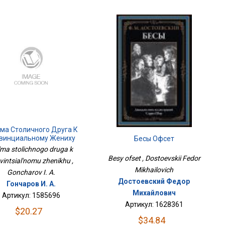
ма Столичного Друга К
винциальному Жениху
Бесы Офсет
'ma stolichnogo druga k
Besy ofset , Dostoevskii Fedor
vintsial'nomu zhenikhu ,
Mikhailovich
Goncharov I. A.
Достоевский Федор
Гончаров И. А.
Михайлович
Артикул: 1585696
Артикул: 1628361
$20.27
$34.84