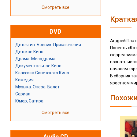
Смотреть все
Кратка
DVD
Андрей Плато
Детектив. Боевик. Приключения
Повесть «Ко
Детское Кино
сюрреализма.
Драма. Мелодрама
познать исти
Документальное Кино
началом гор
Классика Советского Кино
В сборник та
Комедия
яростном мир
Музыка. Опера. Балет
Сериал
Похожи
Юмор, Сатира
Смотреть все
Audio CD