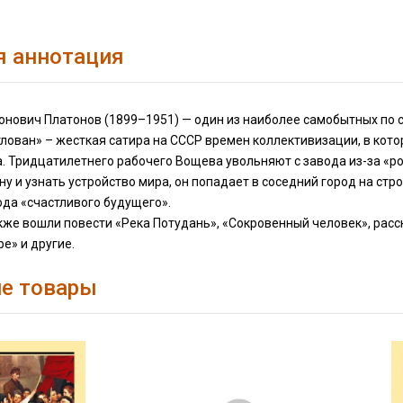
я аннотация
нович Платонов (1899–1951) — один из наиболее самобытных по с
тлован» – жесткая сатира на СССР времен коллективизации, в кот
 Тридцатилетнего рабочего Вощева увольняют с завода из-за «ро
ну и узнать устройство мира, он попадает в соседний город на ст
ода «счастливого будущего».
кже вошли повести «Река Потудань», «Сокровенный человек», расс
е» и другие.
е товары