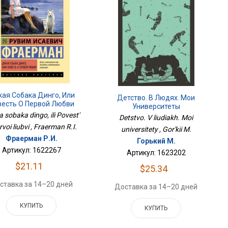
ая Собака Динго, Или
Детство. В Людях. Мои
весть О Первой Любви
Университеты
a sobaka dingo, ili Povest'
Detstvo. V liudiakh. Moi
rvoi liubvi , Fraerman R.I.
universitety , Gor'kii M.
Фраерман Р.И.
Горький М.
Артикул: 1622267
Артикул: 1623202
$21.11
$25.34
ставка за 14–20 дней
Доставка за 14–20 дней
КУПИТЬ
КУПИТЬ