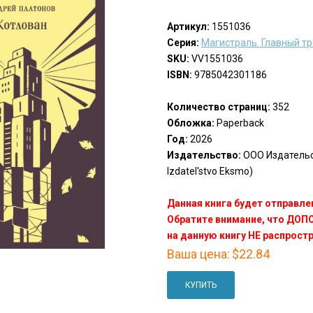
Артикул:
1551036
Серия:
Магистраль. Главный т
SKU:
VV1551036
ISBN:
9785042301186
Количество страниц:
352
Обложка:
Paperback
Год:
2026
Издательство:
ООО Издатель
Izdatel'stvo Eksmo)
Данная книга будет отправлен
Обратите внимание, что ДО
на данную книгу НЕ распрост
Ваша цена:
$22.84
КУПИТЬ