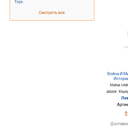
Toys
Смотреть все
Война И Ми
Истории
Voina i mi
istorii. Youn
Лев
Артик
$
Доставка