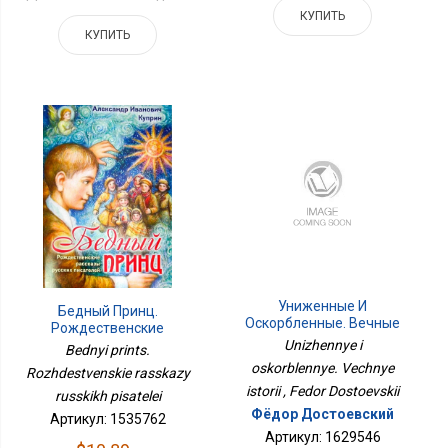
КУПИТЬ
КУПИТЬ
Униженные И
Бедный Принц.
Оскорбленные. Вечные
Рождественские
Истории
Рассказы Русских
Unizhennye i
Bednyi prints.
Писателей
oskorblennye. Vechnye
Rozhdestvenskie rasskazy
istorii , Fedor Dostoevskii
russkikh pisatelei
Фёдор Достоевский
Артикул: 1535762
Артикул: 1629546