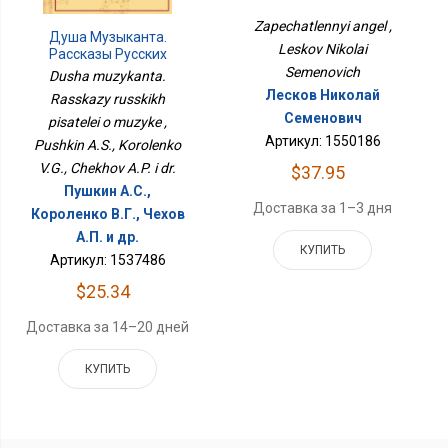
Zapechatlennyi angel ,
Душа Музыканта.
Leskov Nikolai
Рассказы Русских
Писателей О Музыке
Semenovich
Dusha muzykanta.
Лесков Николай
Rasskazy russkikh
Семенович
pisatelei o muzyke ,
Артикул: 1550186
Pushkin A.S., Korolenko
V.G., Chekhov A.P. i dr.
$37.95
Пушкин А.С.,
Доставка за 1–3 дня
Короленко В.Г., Чехов
А.П. и др.
КУПИТЬ
Артикул: 1537486
$25.34
Доставка за 14–20 дней
КУПИТЬ