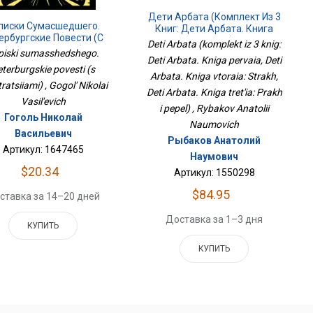
Дети Арбата (комплект Из 3
писки Сумасшедшего.
Книг: Дети Арбата. Книга
ербургские Повести (с
Первая, Дети Арбата. Книга
Deti Arbata (komplekt iz 3 knig:
Иллюстрациями)
Вторая: Страх, Дети Арбата.
piski sumasshedshego.
Deti Arbata. Kniga pervaia, Deti
Книга Третья: Прах И Пепел)
terburgskie povesti (s
Arbata. Kniga vtoraia: Strakh,
stratsiiami) , Gogol' Nikolai
Deti Arbata. Kniga tret'ia: Prakh
Vasil'evich
i pepel) , Rybakov Anatolii
Гоголь Николай
Naumovich
Васильевич
Рыбаков Анатолий
Артикул: 1647465
Наумович
$20.34
Артикул: 1550298
$84.95
ставка за 14–20 дней
Доставка за 1–3 дня
КУПИТЬ
КУПИТЬ