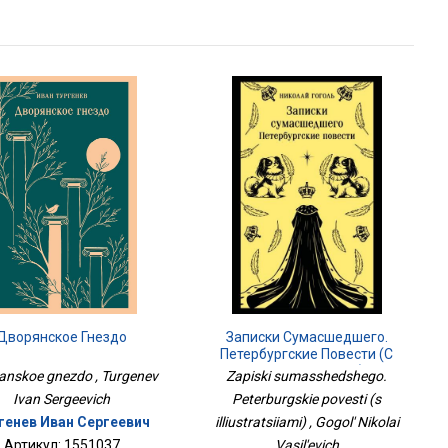
Записки Сумасшедшего.
Дворянское Гнездо
Петербургские Повести (с
Иллюстрациями)
Zapiski sumasshedshego.
anskoe gnezdo , Turgenev
Peterburgskie povesti (s
Ivan Sergeevich
illiustratsiiami) , Gogol' Nikolai
генев Иван Сергеевич
Vasil'evich
Артикул: 1551037