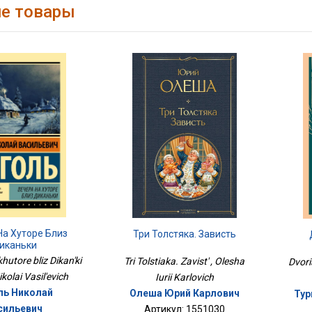
е товары
На Хуторе Близ
Три Толстяка. Зависть
иканьки
hutore bliz Dikan'ki
Tri Tolstiaka. Zavist' , Olesha
Dvori
ikolai Vasil'evich
Iurii Karlovich
ль Николай
Олеша Юрий Карлович
Тур
сильевич
Артикул: 1551030