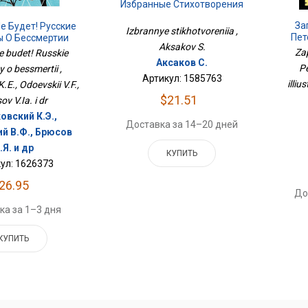
Избранные Стихотворения
За
е Будет! Русские
Izbrannye stikhotvoreniia ,
Пет
ы О Бессмертии
Aksakov S.
Za
ne budet! Russkie
Аксаков С.
Pe
 o bessmertii ,
Артикул: 1585763
illiu
K.E., Odoevskii V.F.,
$21.51
ov V.Ia. i dr
овский К.Э.,
Доставка за 14–20 дней
й В.Ф., Брюсов
.Я. и др
КУПИТЬ
ул: 1626373
26.95
До
ка за 1–3 дня
КУПИТЬ