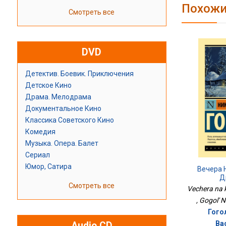
Похожи
Смотреть все
DVD
Детектив. Боевик. Приключения
Детское Кино
Драма. Мелодрама
Документальное Кино
Классика Советского Кино
Комедия
Музыка. Опера. Балет
Сериал
Юмор, Сатира
Вечера 
Д
Смотреть все
Vechera na k
, Gogol' N
Гого
Ва
Audio CD