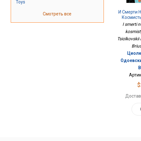
Toys
И Смерти Н
Смотреть все
Космист
I smerti 
kosmisty
Tsiolkovskii 
Brius
Циолк
Одоевски
В
Артик
$
Достав