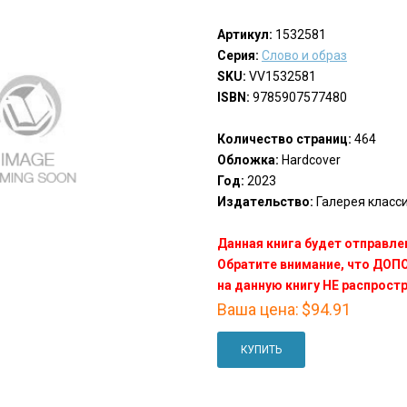
Артикул:
1532581
Серия:
Слово и образ
SKU:
VV1532581
ISBN:
9785907577480
Количество страниц:
464
Обложка:
Hardcover
Год:
2023
Издательство:
Галерея классик
Данная книга будет отправлен
Обратите внимание, что ДО
на данную книгу НЕ распрост
Ваша цена:
$94.91
КУПИТЬ