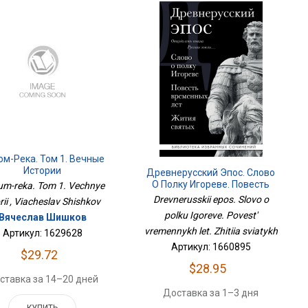
юм-Река. Том 1. Вечные
Истории
Древнерусский Эпос. Слово
О Полку Игореве. Повесть
um-reka. Tom 1. Vechnye
Временных Лет. Жития
Drevnerusskii epos. Slovo o
orii , Viacheslav Shishkov
Святых
polku Igoreve. Povest'
Вячеслав Шишков
vremennykh let. Zhitiia sviatykh
Артикул: 1629628
Артикул: 1660895
$29.72
$28.95
ставка за 14–20 дней
Доставка за 1–3 дня