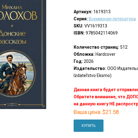
Артикул:
1619313
Серия:
Всемирная литература
SKU:
VV1619313
ISBN:
9785042114069
Количество страниц:
512
Обложка:
Hardcover
Год:
2026
Издательство:
ООО Издатель
Izdatel'stvo Eksmo)
Данная книга будет отправлен
Обратите внимание, что ДО
на данную книгу НЕ распрост
Ваша цена:
$21.58
КУПИТЬ