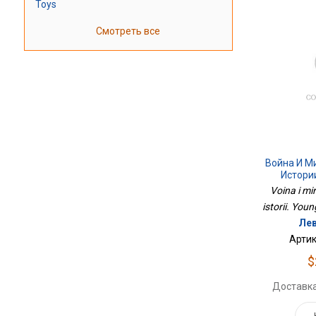
Toys
Смотреть все
Война И Ми
Истории
Voina i mi
istorii. Youn
Лев
Артик
$
Доставка