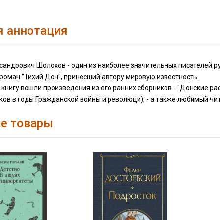
я аннотация
сандрович Шолохов - один из наиболее значительных писателей ру
 роман "Тихий Дон", принесший автору мировую известность.
книгу вошли произведения из его ранних сборников - "Донские рас
ков в годы Гражданской войны и революци), - а также любимый чи
е товары