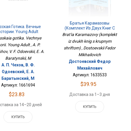
Братья Карамазовы
сская Готика. Вечные
(комплект Из Двух Книг С
стории. Young Adult
Крупным Шрифтом)
Brat'ia Karamazovy (komplekt
sskaia gotika. Vechnye
iz dvukh knig s krupnym
torii. Young Adult , A. P.
shriftom) , Dostoevskii Fedor
hov, V. F. Odoevskii, E. A.
Mikhailovich
Baratynskii, M
Достоевский Федор
А. П. Чехов, В. Ф.
Михайлович
Одоевский, Е. А.
Артикул: 1633533
Баратынский, М
$39.95
Артикул: 1661694
$23.83
Доставка за 1–3 дня
ставка за 14–20 дней
КУПИТЬ
КУПИТЬ