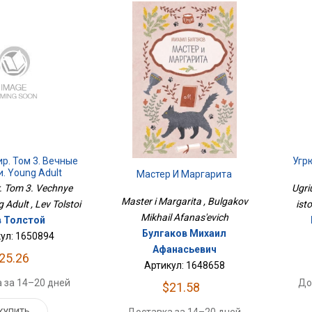
р. Том 3. Вечные
Угр
. Young Adult
Мастер И Маргарита
r. Tom 3. Vechnye
Ugri
Master i Margarita , Bulgakov
g Adult , Lev Tolstoi
ist
Mikhail Afanas'evich
 Толстой
Булгаков Михаил
ул: 1650894
Афанасьевич
25.26
Артикул: 1648658
 за 14–20 дней
До
$21.58