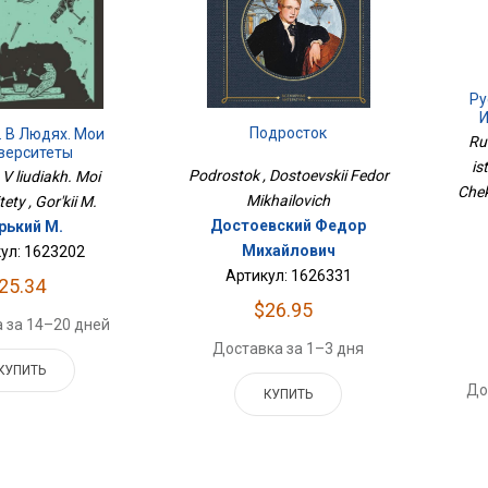
Ру
И
Подросток
. В Людях. Мои
Ru
верситеты
is
Podrostok , Dostoevskii Fedor
 V liudiakh. Moi
Chek
Mikhailovich
tety , Gor'kii M.
Достоевский Федор
рький М.
Михайлович
ул: 1623202
Артикул: 1626331
25.34
$26.95
 за 14–20 дней
Доставка за 1–3 дня
КУПИТЬ
До
КУПИТЬ