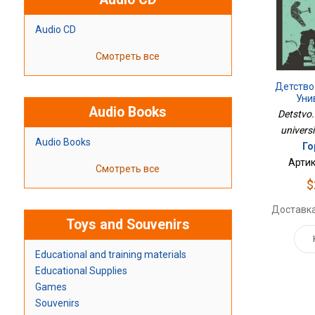
Audio CD
Смотреть все
Детство
Уни
Audio Books
Detstvo.
universi
Audio Books
Го
Артик
Смотреть все
$
Доставка
Toys and Souvenirs
Educational and training materials
Educational Supplies
Games
Souvenirs