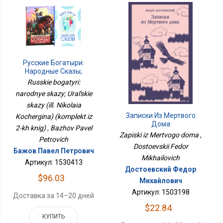
Русские Богатыри:
Народные Сказы;
Уральские Сказы (илл.
Russkie bogatyri:
Николая Кочергина)
narodnye skazy; Ural'skie
(комплект Из 2-Х Книг)
skazy (ill. Nikolaia
Записки Из Мертвого
Kochergina) (komplekt iz
Дома
2-kh knig) , Bazhov Pavel
Zapiski iz Mertvogo doma ,
Petrovich
Dostoevskii Fedor
Бажов Павел Петрович
Mikhailovich
Артикул: 1530413
Достоевский Федор
$96.03
Михайлович
Артикул: 1503198
Доставка за 14–20 дней
$22.84
КУПИТЬ