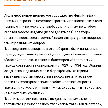
Столь необычное творческое содружество Ильи Ильфа и
Евгения Петрова не перестает трогать и волновать читателя,
память о них не меркнет, и любовь к их книгам не слабеет.
Работая вместе недолго (всего десять лет), соавторы
оставили после себя огромный пласт литературных шедевров
самых различных жанров.
Произведения, вошедшие в этот сборник, были написаны в
период, отделявший роман «Двенадцать стульев» от романа
«Золотой теленок», а также в более зрелый творческий
период соавторства сатириков — с 1929 по 1934 год. Обличая
мещанство, подхалимство и бюрократизм, сатирики
выступали против ханжества в искусстве и литературе,
против литературного приспособленчества и «строгих
граждан», которые считали, что «смех вреден» и что «сатира
не может быть смешной».
Перечитывая эти нетленные шедевры, невозможно не
восхититься разнообразием творческих талантов писателей,