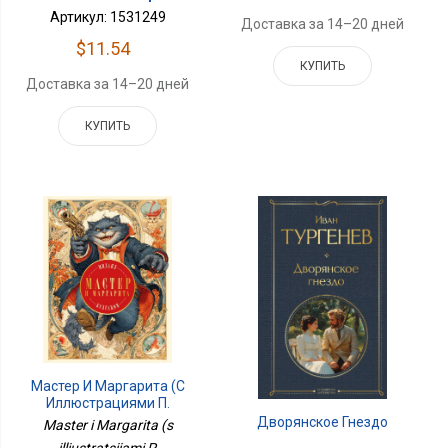
Артикул: 1531249
Доставка за 14–20 дней
$11.54
КУПИТЬ
Доставка за 14–20 дней
КУПИТЬ
Мастер И Маргарита (с
Иллюстрациями П.
Оринянского, Новое
Дворянское Гнездо
Master i Margarita (s
Оформление)
illiustratsiiami P.