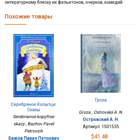
литературному блеску их фельетонов, очерков, комедий.
Похожие товары
Гроза
Серебряное Копытце:
Сказы
Groza , Ostrovskii A. N.
Serebrianoe kopyttse:
Островский А. Н.
skazy , Bazhov Pavel
Артикул: 1501535
Petrovich
$41.48
Бажов Павел Петрович