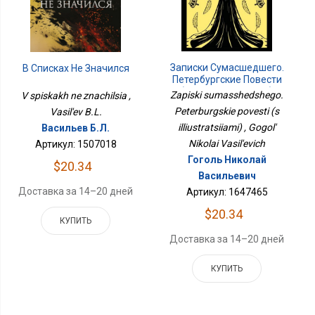
Записки Сумасшедшего.
В Списках Не Значился
Петербургские Повести
(с Иллюстрациями)
Zapiski sumasshedshego.
V spiskakh ne znachilsia ,
Peterburgskie povesti (s
Vasil'ev B.L.
illiustratsiiami) , Gogol'
Васильев Б.Л.
Nikolai Vasil'evich
Артикул: 1507018
Гоголь Николай
$20.34
Васильевич
Доставка за 14–20 дней
Артикул: 1647465
$20.34
КУПИТЬ
Доставка за 14–20 дней
КУПИТЬ