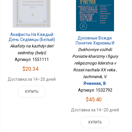
Акафисты На Каждый
Духовные Вожди:
День Седмицы (белый)
Понятие Харизмы И
Akafisty na kazhdyi den'
Фигуры Религиозного
Dukhovnye vozhdi:
sedmitsy (belyi)
Лидерства В России
Poniatie kharizmy i figury
Начала XX Века
Артикул: 1551111
religioznogo liderstva v
$20.34
Rossii nachala XX veka ,
Iachmenik, V.
Доставка за 14–20 дней
Ячменик, В.
Артикул: 1532792
КУПИТЬ
$45.40
Доставка за 14–20 дней
КУПИТЬ