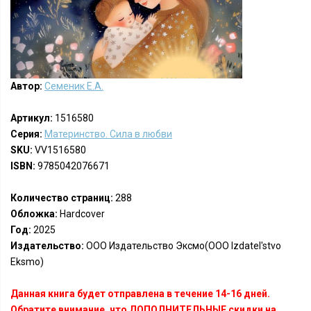
Автор:
Семеник Е.А.
Артикул:
1516580
Серия:
Материнство. Сила в любви
SKU:
VV1516580
ISBN:
9785042076671
Количество страниц:
288
Обложка:
Hardcover
Год:
2025
Издательство:
ООО Издательство Эксмо(OOO Izdatel'stvo
Eksmo)
Данная книга будет отправлена в течение 14-16 дней.
Обратите внимание, что ДОПОЛНИТЕЛЬНЫЕ скидки на