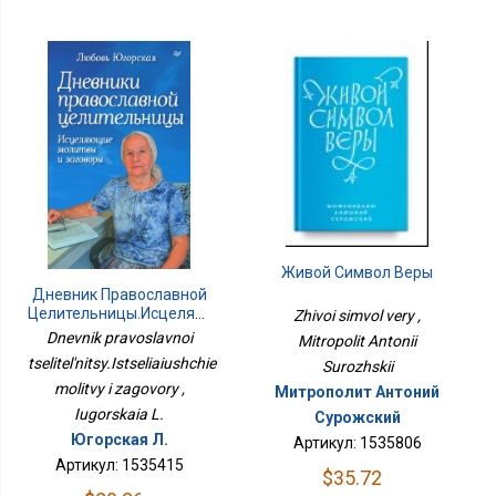
Живой Символ Веры
Дневник Православной
Целительницы.Исцеляющие
Zhivoi simvol very ,
Молитвы И Заговоры
Dnevnik pravoslavnoi
Mitropolit Antonii
tselitel'nitsy.Istseliaiushchie
Surozhskii
molitvy i zagovory ,
Митрополит Антоний
Iugorskaia L.
Сурожский
Югорская Л.
Артикул: 1535806
Артикул: 1535415
$35.72