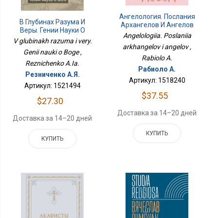
Ангелология. Послания
В Глубинах Разума И
Архангелов И Ангелов
Веры. Гении Науки О
Angelologiia. Poslaniia
Боге
V glubinakh razuma i very.
arkhangelov i angelov ,
Genii nauki o Boge ,
Rabiolo A.
Reznichenko A.Ia.
Рабиоло А.
Резниченко А.Я.
Артикул: 1518240
Артикул: 1521494
$37.55
$27.30
Доставка за 14–20 дней
Доставка за 14–20 дней
КУПИТЬ
КУПИТЬ