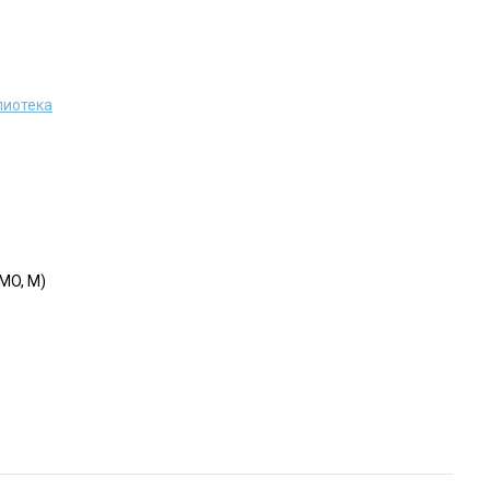
лиотека
MO, M)