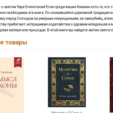
 о святом Уаре Египетском! Если среди ваших близких есть те, кто та
нно необходима эта книга. По сложившейся церковной традиции е
нику перед Господом за умерших некрещеными, за самоубийц, атеист
тву прибегают, испрашивая ходатайства о здравии младенцев и м
реве матери или при родах. В этой книге вы найдете житие святого 
е товары