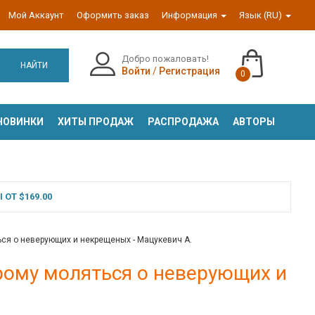
Мой Аккаунт
Оформить заказ
Информация
Язык (RU)
Добро пожаловать!
НАЙТИ
Войти
/
Регистрация
0
НОВИНКИ
ХИТЫ ПРОДАЖ
РАСПРОДАЖА
АВТОРЫ
ОТ $169.00
ься о неверующих и некрещеных - Мацукевич А.
орому моляться о неверующих и