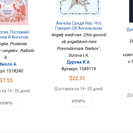
Ангелы Среди Нас. Что
Говорит Об Ангельском
Ди
огия. Послания
Мире Православная Церковь
Angely sredi nas. Chto govorit
лов И Ангелов
D
ob angel'skom mire
giia. Poslaniia
Че
Pravoslavnaia Tserkov' ,
i angelov , Rabiolo
vzaim
Durova I.A.
A.
s 
Дурова И.А.
биоло А.
Артикул: 1549119
ул: 1518240
$22.31
37.55
Доставка за 14–20 дней
 за 14–20 дней
До
КУПИТЬ
КУПИТЬ