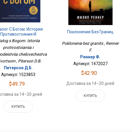
алог С Богом. История
Поклонение Без Границ
Противостояния И
Взаимодействия
ialog s Bogom. Istoriia
Poklonenie bez granits , Renner
ловечества С Творцом
protivostoianiia i
F.
odeistviia chelovechestva
Реннер Ф.
Tvortsom , Piterson D.B.
Артикул: 1472027
Питерсон Д.Б.
$42.90
Артикул: 1523853
$49.79
Доставка за 14–20 дней
ставка за 14–20 дней
КУПИТЬ
КУПИТЬ