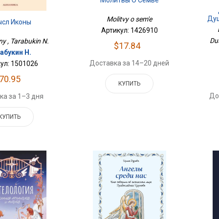
Молитвы О Семье
Душ
Molitvy o sem'e
сл Иконы
Артикул: 1426910
Du
ny , Tarabukin N.
$17.84
абукин Н.
Доставка за 14–20 дней
ул: 1501026
70.95
КУПИТЬ
До
ка за 1–3 дня
КУПИТЬ