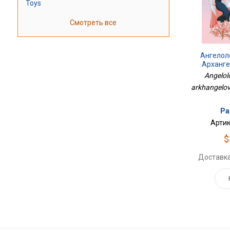
Toys
Смотреть все
Ангелол
Арханге
Angelolo
arkhangelov 
Ра
Артик
$
Доставка