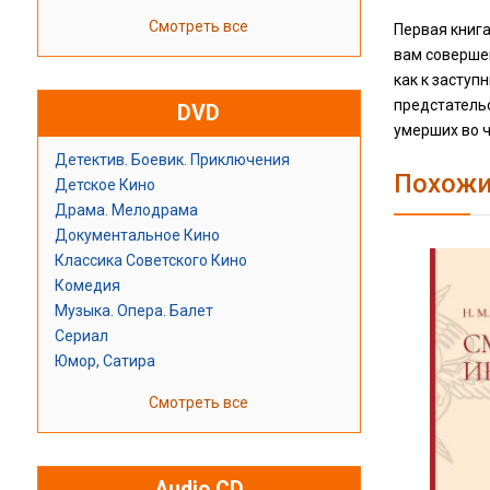
Смотреть все
Первая книга
вам соверше
как к заступ
предстательс
DVD
умерших во ч
Детектив. Боевик. Приключения
Похожи
Детское Кино
Драма. Мелодрама
Документальное Кино
Классика Советского Кино
Комедия
Музыка. Опера. Балет
Сериал
Юмор, Сатира
Смотреть все
Audio CD