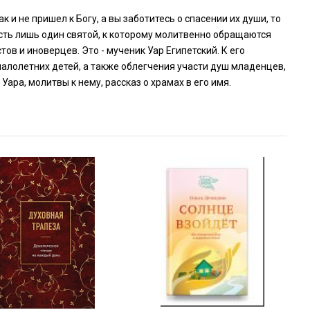
к и не пришел к Богу, а вы заботитесь о спасении их души, то
сть лишь один святой, к которому молитвенно обращаются
ов и иноверцев. Это - мученик Уар Египетский. К его
алолетних детей, а также облегчения участи душ младенцев,
Уара, молитвы к нему, рассказ о храмах в его имя.