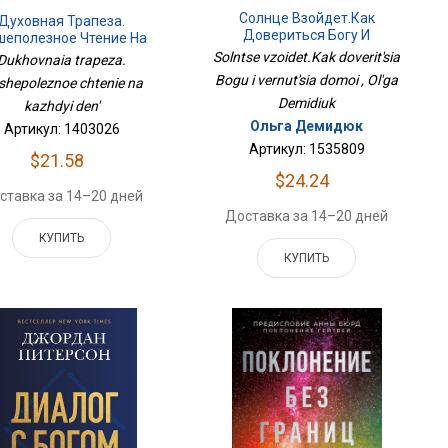
Солнце Взойдет.Как
Духовная Трапеза.
Довериться Богу И
еполезное Чтение На
Вернуться Домой
Каждый День
Solntse vzoidet.Kak doverit'sia
Dukhovnaia trapeza.
Bogu i vernut'sia domoi , Ol'ga
shepoleznoe chtenie na
Demidiuk
kazhdyi den'
Ольга Демидюк
Артикул: 1403026
Артикул: 1535809
$21.58
$24.24
ставка за 14–20 дней
Доставка за 14–20 дней
КУПИТЬ
КУПИТЬ