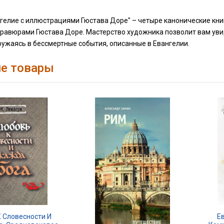
гелие с иллюстрациями Гюстава Доре" – четыре канонические книг
гравюрами Гюстава Доре. Мастерство художника позволит вам уви
ружаясь в бессмертные события, описанные в Евангелии.
е товары
 Словесности И
Е