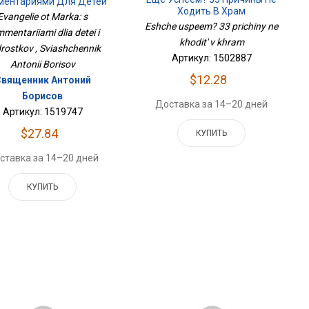
ментариями Для Детей
Ходить В Храм
И Подростков
Evangelie ot Marka: s
Eshche uspeem? 33 prichiny ne
mentariiami dlia detei i
khodit' v khram
rostkov , Sviashchennik
Артикул: 1502887
Antonii Borisov
$12.28
Священник Антоний
Борисов
Доставка за 14–20 дней
Артикул: 1519747
$27.84
КУПИТЬ
ставка за 14–20 дней
КУПИТЬ