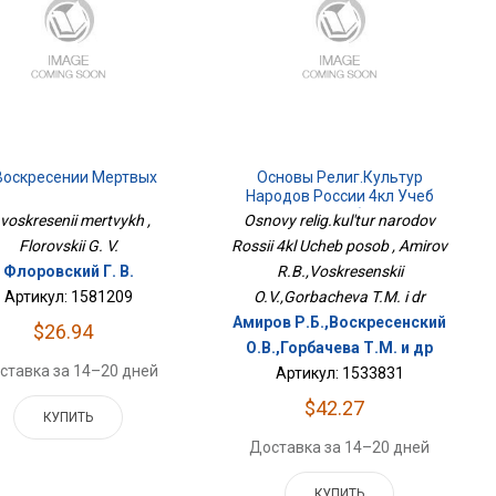
Воскресении Мертвых
Основы Религ.культур
Народов России 4кл Учеб
Пособ
voskresenii mertvykh ,
Osnovy relig.kul'tur narodov
Florovskii G. V.
Rossii 4kl Ucheb posob , Amirov
Флоровский Г. В.
R.B.,Voskresenskii
Артикул: 1581209
O.V.,Gorbacheva T.M. i dr
Амиров Р.Б.,Воскресенский
$26.94
О.В.,Горбачева Т.М. и др
ставка за 14–20 дней
Артикул: 1533831
$42.27
КУПИТЬ
Доставка за 14–20 дней
КУПИТЬ