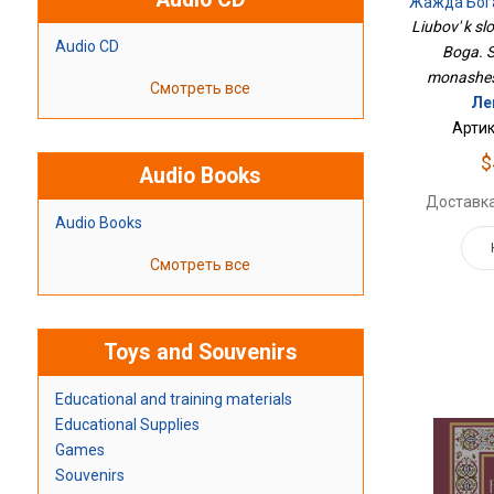
Жажда Бог
Мо
Liubov' k sl
Audio CD
Boga. 
monashest
Смотреть все
Ле
Артик
$
Audio Books
Доставка
Audio Books
Смотреть все
Toys and Souvenirs
Educational and training materials
Educational Supplies
Games
Souvenirs