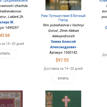
а. Средневековое
Ком
нашество
ovesnosti i zhazhda
Srednevekovoe
kom
Рим: Путешествие В Вечный
vo , Leklerk Zh.
pod
Город
клерк Ж.
Rim: puteshestvie v Vechnyi
ул: 1499297
Gorod , Zimin Aleksei
43.66
Aleksandrovich
Зимин Алексей
 за 14–20 дней
Александрович
Артикул: 1500142
КУПИТЬ
До
$97.55
Доставка за 14–20 дней
КУПИТЬ