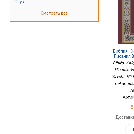
Toys
Смотреть все
Библия. К
Писания В
Завета
Bibliia. Kn
Издание С
Pisaniia 
Книгам
Zaveta. RPT
nekanonic
(K
Артик
$
Доставка