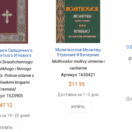
О 
Молитвослов Молитвы
ниги Священного
Утренние И Вечерние
етхого И Нового
O 
. РПЦ. Полное
Molitvoslov molitvy utrennie i
igi Sviashchennogo
 Неканоническими
vechernie
Vetkhogo i Novogo
и. (Красная)
Артикул: 1650421
s. Polnoe izdanie s
heskimi knigami.
$11.95
rasnaia)
Доставка за 1–3 дня
ул: 1523905
До
47.12
КУПИТЬ
 за 14–20 дней
КУПИТЬ