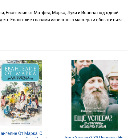
и, Евангелие от Матфея, Марка, Луки и Иоанна под одной
деть Евангелие глазами известного мастера и обогатиться
вангелие От Марка: С
Еще Успеем? 33 Причины Не