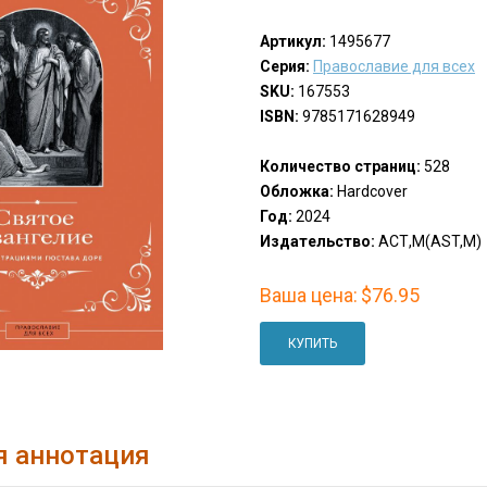
Артикул:
1495677
Серия:
Православие для всех
SKU:
167553
ISBN:
9785171628949
Количество страниц:
528
Обложка:
Hardcover
Год:
2024
Издательство:
АСТ,М(AST,M)
Ваша цена:
$76.95
КУПИТЬ
я аннотация