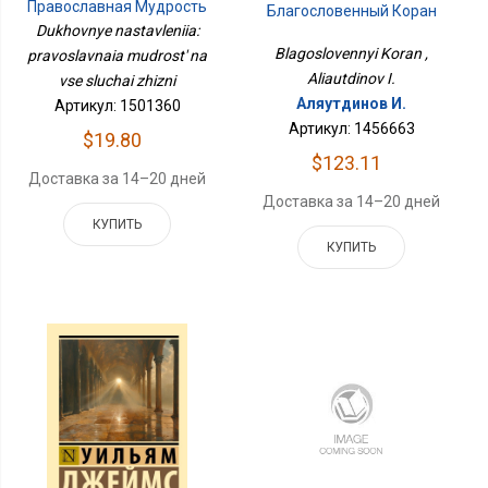
Православная Мудрость
Благословенный Коран
На Все Случаи Жизни
Dukhovnye nastavleniia:
Blagoslovennyi Koran ,
pravoslavnaia mudrost' na
Aliautdinov I.
vse sluchai zhizni
Аляутдинов И.
Артикул: 1501360
Артикул: 1456663
$19.80
$123.11
Доставка за 14–20 дней
Доставка за 14–20 дней
КУПИТЬ
КУПИТЬ