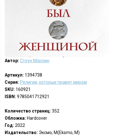
Автор:
Стоун Мэрлин
Артикул:
1394738
Серия:
Религии, которые правят миром
SKU:
160921
ISBN:
9785041712921
Количество страниц:
352
Обложка:
Hardcover
Год:
2022
Издательство:
Эксмо, М(Eksmo, M)