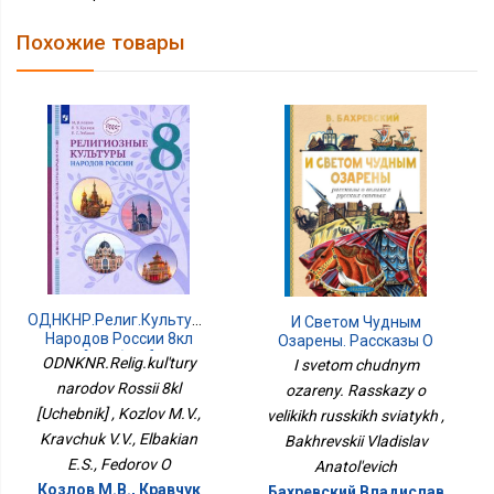
Похожие товары
ОДНКНР.Религ.культуры
И Светом Чудным
Народов России 8кл
Озарены. Рассказы О
[Учебник]
Великих Русских Святых
ODNKNR.Relig.kul'tury
I svetom chudnym
narodov Rossii 8kl
ozareny. Rasskazy o
[Uchebnik] , Kozlov M.V.,
velikikh russkikh sviatykh ,
Kravchuk V.V., Elbakian
Bakhrevskii Vladislav
E.S., Fedorov O
Anatol'evich
Козлов М.В., Кравчук
Бахревский Владислав