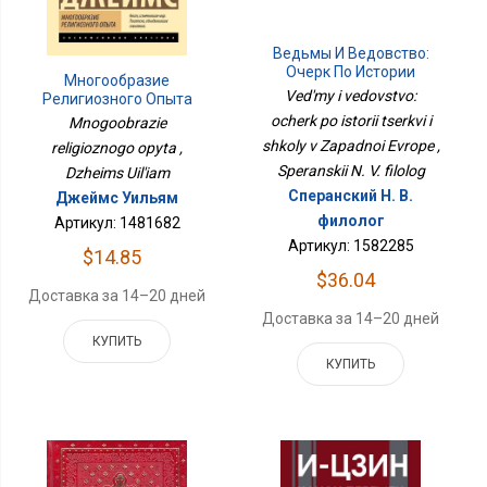
Ведьмы И Ведовство:
Очерк По Истории
Многообразие
Церкви И Школы В
Ved'my i vedovstvo:
Религиозного Опыта
Западной Европе
ocherk po istorii tserkvi i
Mnogoobrazie
shkoly v Zapadnoi Evrope ,
religioznogo opyta ,
Speranskii N. V. filolog
Dzheims Uil'iam
Сперанский Н. В.
Джеймс Уильям
филолог
Артикул: 1481682
Артикул: 1582285
$14.85
$36.04
Доставка за 14–20 дней
Доставка за 14–20 дней
КУПИТЬ
КУПИТЬ