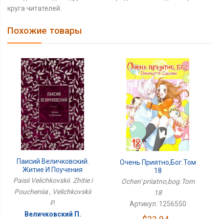
круга читателей.
Похожие товары
Паисий Величковский.
Очень Приятно,бог.Том
Житие И Поучения
18
Paisii Velichkovskii. Zhitie i
Ochen' priiatno,bog.Tom
Poucheniia , Velichkovskii
18
P.
Артикул: 1256550
Величковский П.