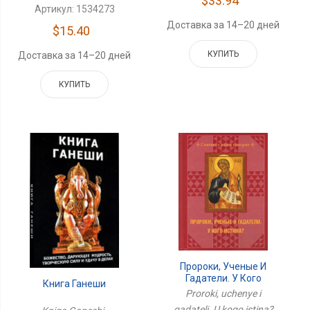
$33.94
Артикул: 1534273
Доставка за 14–20 дней
$15.40
КУПИТЬ
Доставка за 14–20 дней
КУПИТЬ
Пророки, Ученые И
Гадатели. У Кого
Книга Ганеши
Истина?
Proroki, uchenye i
gadateli. U kogo istina?