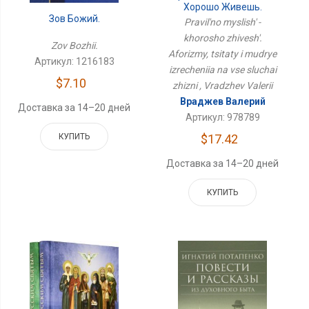
Хорошо Живешь.
Зов Божий.
Афоризмы, Цитаты И
Pravil'no myslish' -
Мудрые Изречения На
khorosho zhivesh'.
Все Случаи Жизни
Zov Bozhii.
Aforizmy, tsitaty i mudrye
Артикул: 1216183
izrecheniia na vse sluchai
$7.10
zhizni , Vradzhev Valerii
Враджев Валерий
Доставка за 14–20 дней
Артикул: 978789
КУПИТЬ
$17.42
Доставка за 14–20 дней
КУПИТЬ