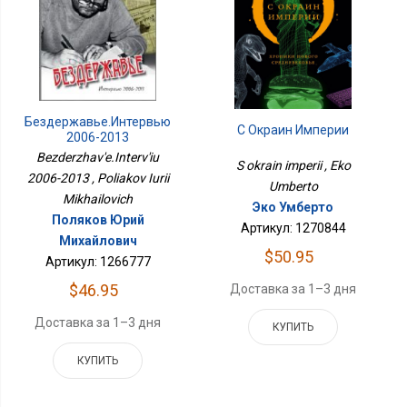
Бездержавье.Интервью
С Окраин Империи
2006-2013
Bezderzhav'e.Interv'iu
S okrain imperii , Eko
2006-2013 , Poliakov Iurii
Umberto
Mikhailovich
Эко Умберто
Поляков Юрий
Артикул: 1270844
Михайлович
$50.95
Артикул: 1266777
$46.95
Доставка за 1–3 дня
Доставка за 1–3 дня
КУПИТЬ
КУПИТЬ