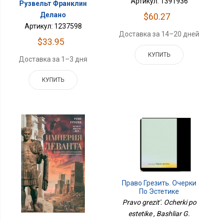
Артикул: 1391936
Рузвельт Франклин
Делано
$60.27
Артикул: 1237598
Доставка за 14–20 дней
$33.95
КУПИТЬ
Доставка за 1–3 дня
КУПИТЬ
Право Грезить. Очерки
По Эстетике
Pravo grezit'. Ocherki po
estetike , Bashliar G.