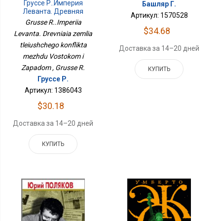
Груссе Р..Империя
Башляр Г.
Леванта. Древняя
Артикул: 1570528
Земля Тлеющего
Grusse R..Imperiia
Конфликта Между
$34.68
Levanta. Drevniaia zemlia
Востоком И Западом
tleiushchego konflikta
Доставка за 14–20 дней
mezhdu Vostokom i
Zapadom , Grusse R.
КУПИТЬ
Груссе Р.
Артикул: 1386043
$30.18
Доставка за 14–20 дней
КУПИТЬ