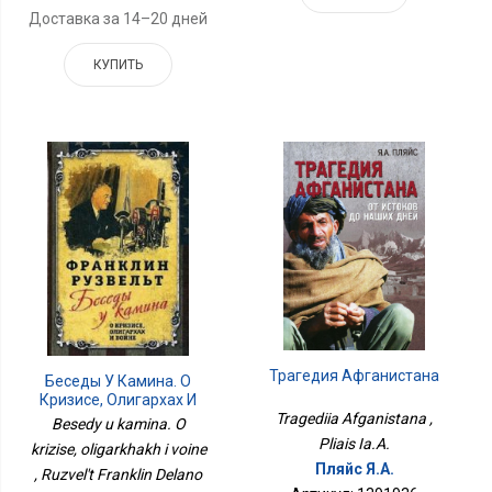
Доставка за 14–20 дней
КУПИТЬ
Трагедия Афганистана
Беседы У Камина. О
Кризисе, Олигархах И
Войне
Tragediia Afganistana ,
Besedy u kamina. O
Pliais Ia.A.
krizise, oligarkhakh i voine
Пляйс Я.А.
, Ruzvel't Franklin Delano