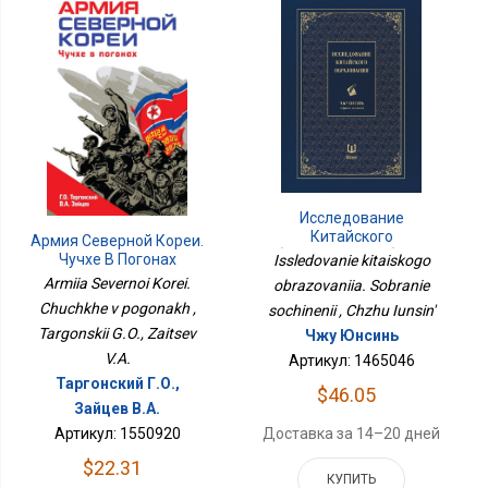
Исследование
Китайского
Армия Северной Кореи.
Образования. Собрание
Чучхе В Погонах
Issledovanie kitaiskogo
Сочинений
Armiia Severnoi Korei.
obrazovaniia. Sobranie
Chuchkhe v pogonakh ,
sochinenii , Chzhu Iunsin'
Targonskii G.O., Zaitsev
Чжу Юнсинь
V.A.
Артикул: 1465046
Таргонский Г.О.,
$46.05
Зайцев В.А.
Артикул: 1550920
Доставка за 14–20 дней
$22.31
КУПИТЬ