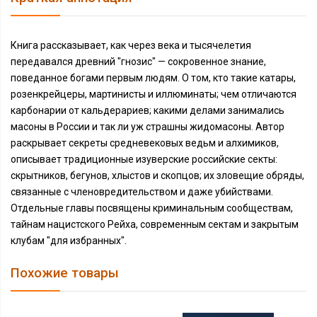
Книга рассказывает, как через века и тысячелетия
передавался древний "гнозис" — сокровенное знание,
поведанное богами первым людям. О том, кто такие катары,
розенкрейцеры, мартинисты и иллюминаты; чем отличаются
карбонарии от кальдерариев; какими делами занимались
масоны в России и так ли уж страшны жидомасоны. Автор
раскрывает секреты средневековых ведьм и алхимиков,
описывает традиционные изуверские российские секты:
скрытников, бегунов, хлыстов и скопцов; их зловещие обряды,
связанные с членовредительством и даже убийствами.
Отдельные главы посвящены криминальным сообществам,
тайнам нацистского Рейха, современным сектам и закрытым
клубам "для избранных".
Похожие товары