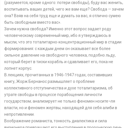
(разумеется, кроме одного: потери свободы), буду вас женить,
воспитывать ваших детей, чего же вам еще? Свобода — зачем
она? Взяв на себя труд еще и думать за вас, я отлично сумею
быть свободным вместо вас».
Зачем нужна свобода? Именно этот вопрос задает роду
человеческому современный мир, ибо я утверждаюсь в
мысли, что это тоталитарно-концентрационный мир в стадии
формирования: с каждым днем он оказывает все более
сильное давление на свободного человека, подобно льду,
который берет в тиски корабль и сдавливает его, пока не
лопнет корпус.
В лекциях, прочитанных в 1946-1947 годах, составивших
книгу, Жорж Бернанос размышляет о проблеме
коллективного отступничества и духе тоталитаризма, об
утрате свободы в процессе порабощения личности
государством; анализирует не только феномен носите¬ля
власти, но и феномен жертвы, находящей для себя алиби в
непротивлении.
Воображение романиста, тонкость диалектика и сила
визионера превращают его выступления в пророческую речь,