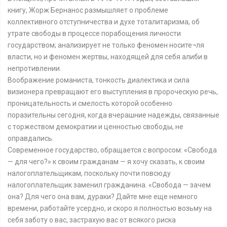
книгу, Жорж Бернанос размышляет о проблеме
коллективного отступничества и духе тоталитаризма, об
утрате свободы в процессе порабощения личности
государством; анализирует не только феномен носите¬ля
власти, но и феномен жертвы, находящей для себя алиби в
непротивлении.
Воображение романиста, тонкость диалектика и сила
визионера превращают его выступления в пророческую речь,
проницательность и смелость которой особенно
поразительны сегодня, когда вчерашние надежды, связанные
с торжеством демократии и ценностью свободы, не
оправдались.
Современное государство, обращается с вопросом: «Свобода
— для чего?» к своим гражданам — я хочу сказать, к своим
налогоплательщикам, поскольку почти повсюду
налогоплательщик заменил гражданина. «Свобода — зачем
она? Для чего она вам, дураки? Дайте мне еще немного
времени, работайте усердно, и скоро я полностью возьму на
себя заботу о вас, застрахую вас от всякого риска