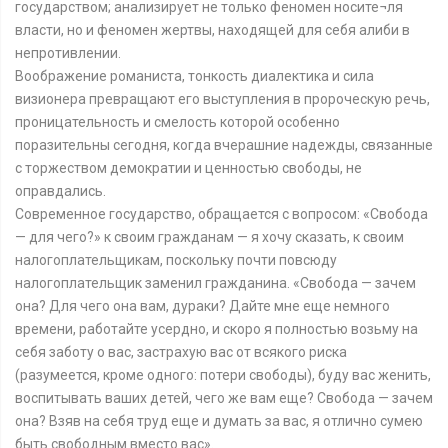
государством; анализирует не только феномен носите¬ля
власти, но и феномен жертвы, находящей для себя алиби в
непротивлении.
Воображение романиста, тонкость диалектика и сила
визионера превращают его выступления в пророческую речь,
проницательность и смелость которой особенно
поразительны сегодня, когда вчерашние надежды, связанные
с торжеством демократии и ценностью свободы, не
оправдались.
Современное государство, обращается с вопросом: «Свобода
— для чего?» к своим гражданам — я хочу сказать, к своим
налогоплательщикам, поскольку почти повсюду
налогоплательщик заменил гражданина. «Свобода — зачем
она? Для чего она вам, дураки? Дайте мне еще немного
времени, работайте усердно, и скоро я полностью возьму на
себя заботу о вас, застрахую вас от всякого риска
(разумеется, кроме одного: потери свободы), буду вас женить,
воспитывать ваших детей, чего же вам еще? Свобода — зачем
она? Взяв на себя труд еще и думать за вас, я отлично сумею
быть свободным вместо вас».