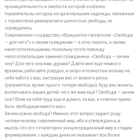
проницательность и смелость которой особенно
поразительны сегодня, когда вчерашние надежды, связанные
с торжеством демократии и ценностью свободы, не
оправдались.
Современное государство, обращается с вопросом: «Свобода
— для чего?» к своим гражданам — я хочу сказать, к своим
налогоплательщикам, поскольку почти повсюду
налогоплательщик заменил гражданина. «Свобода — зачем
она? Для чего она вам, дураки? Дайте мне еще немного
времени, работайте усердно, и скоро я полностью возьму на
себя заботу о вас, застрахую вас от всякого риска
(разумеется, кроме одного: потери свободы), буду вас женить,
воспитывать ваших детей, чего же вам еще? Свобода — зачем
она? Взяв на себя труд еще и думать за вас, я отлично сумею
быть свободным вместо вас».
Зачем нужна свобода? Именно этот вопрос задает роду
человеческому современный мир, ибо я утверждаюсь в
мысли, что это тоталитарно-концентрационный мир в стадии
формирования: с каждым днем он оказывает все более