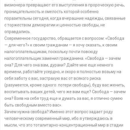
визионера превращают его выступления в пророческую речь,
проницательность и смелость которой особенно
поразительны сегодня, когда вчерашние надежды, связанные
с торжеством демократии и ценностью свободы, не
оправдались.
Современное государство, обращается с вопросом: «Свобода
— для чего?» к своим гражданам — я хочу сказать, к своим
налогоплательщикам, поскольку почти повсюду
налогоплательщик заменил гражданина. «Свобода — зачем
она? Для чего она вам, дураки? Дайте мне еще немного
времени, работайте усердно, и скоро я полностью возьму на
себя заботу о вас, застрахую вас от всякого риска
(разумеется, кроме одного: потери свободы), буду вас женить,
воспитывать ваших детей, чего же вам еще? Свобода — зачем
она? Взяв на себя труд еще и думать за вас, я отлично сумею
быть свободным вместо вас».
Зачем нужна свобода? Именно этот вопрос задает роду
человеческому современный мир, ибо я утверждаюсь в
мысли, что это тоталитарно-концентрационный мир в стадии