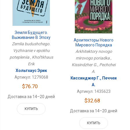
Земля Будущего.
Выживание В Эпоху
Архитекторы Нового
Потепления
Zemlia budushchego.
Мирового Порядка
Vyzhivanie v epokhu
Arkhitektory novogo
potepleniia , Khol'tkhaus
mirovogo poriadka ,
Erik
Kissindzher G., Pechchei
Хольтхаус Эрик
A.
Артикул: 1279068
Киссинджер Г., Печчеи
А.
$76.70
Артикул: 1435623
Доставка за 14–20 дней
$32.68
КУПИТЬ
Доставка за 14–20 дней
КУПИТЬ