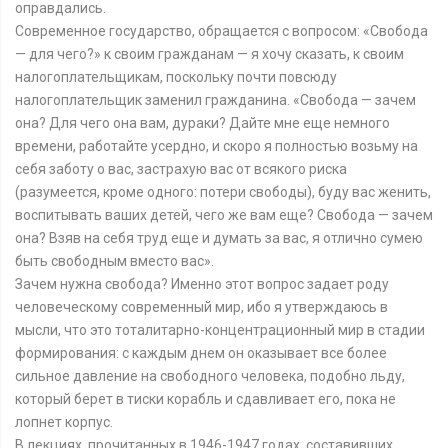
оправдались.
Современное государство, обращается с вопросом: «Свобода
— для чего?» к своим гражданам — я хочу сказать, к своим
налогоплательщикам, поскольку почти повсюду
налогоплательщик заменил гражданина. «Свобода — зачем
она? Для чего она вам, дураки? Дайте мне еще немного
времени, работайте усердно, и скоро я полностью возьму на
себя заботу о вас, застрахую вас от всякого риска
(разумеется, кроме одного: потери свободы), буду вас женить,
воспитывать ваших детей, чего же вам еще? Свобода — зачем
она? Взяв на себя труд еще и думать за вас, я отлично сумею
быть свободным вместо вас».
Зачем нужна свобода? Именно этот вопрос задает роду
человеческому современный мир, ибо я утверждаюсь в
мысли, что это тоталитарно-концентрационный мир в стадии
формирования: с каждым днем он оказывает все более
сильное давление на свободного человека, подобно льду,
который берет в тиски корабль и сдавливает его, пока не
лопнет корпус.
В лекциях, прочитанных в 1946-1947 годах, составивших