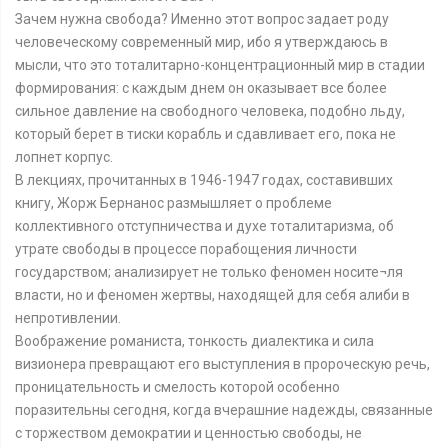
Зачем нужна свобода? Именно этот вопрос задает роду
человеческому современный мир, ибо я утверждаюсь в
мысли, что это тоталитарно-концентрационный мир в стадии
формирования: с каждым днем он оказывает все более
сильное давление на свободного человека, подобно льду,
который берет в тиски корабль и сдавливает его, пока не
лопнет корпус.
В лекциях, прочитанных в 1946-1947 годах, составивших
книгу, Жорж Бернанос размышляет о проблеме
коллективного отступничества и духе тоталитаризма, об
утрате свободы в процессе порабощения личности
государством; анализирует не только феномен носите¬ля
власти, но и феномен жертвы, находящей для себя алиби в
непротивлении.
Воображение романиста, тонкость диалектика и сила
визионера превращают его выступления в пророческую речь,
проницательность и смелость которой особенно
поразительны сегодня, когда вчерашние надежды, связанные
с торжеством демократии и ценностью свободы, не