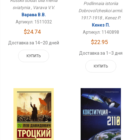
Russkii soldat dlia menia
Армии. 1917-1918
Podlinnaia istoriia
sviatynia , Varava V.V.
Dobrovol'cheskoi armii.
Варава В.В.
1917-1918 , Kenez P.
Артикул: 1511032
Кенез П.
$24.74
Артикул: 1140898
$22.95
Доставка за 14–20 дней
Доставка за 1–3 дня
КУПИТЬ
КУПИТЬ