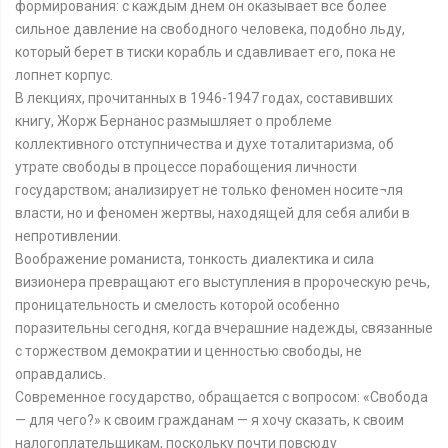
формирования: с каждым днем он оказывает все более
сильное давление на свободного человека, подобно льду,
который берет в тиски корабль и сдавливает его, пока не
лопнет корпус.
В лекциях, прочитанных в 1946-1947 годах, составивших
книгу, Жорж Бернанос размышляет о проблеме
коллективного отступничества и духе тоталитаризма, об
утрате свободы в процессе порабощения личности
государством; анализирует не только феномен носите¬ля
власти, но и феномен жертвы, находящей для себя алиби в
непротивлении.
Воображение романиста, тонкость диалектика и сила
визионера превращают его выступления в пророческую речь,
проницательность и смелость которой особенно
поразительны сегодня, когда вчерашние надежды, связанные
с торжеством демократии и ценностью свободы, не
оправдались.
Современное государство, обращается с вопросом: «Свобода
— для чего?» к своим гражданам — я хочу сказать, к своим
налогоплательщикам, поскольку почти повсюду