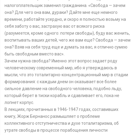
налогоплательщик заменил гражданина. «Свобода — зачем
она? Для чего она вам, дураки? Дайте мне еще немного
времени, работайте усердно, и скоро я полностью возьму на
себя заботу о вас, застрахую вас от всякого риска
(разумеется, кроме одного: потери свободы), буду вас женить,
воспитывать ваших детей, чего же вам еще? Свобода — зачем
она? Взяв на себя труд еще и думать за вас, я отлично сумею
быть свободным вместо вас».
Зачем нужна свобода? Именно этот вопрос задает роду
человеческому современный мир, ибо я утверждаюсь в
мысли, что это тоталитарно-концентрационный мир в стадии
формирования: с каждым днем он оказывает все более
сильное давление на свободного человека, подобно льду,
который берет в тиски корабль и сдавливает его, пока не
лопнет корпус.
В лекциях, прочитанных в 1946-1947 годах, составивших
книгу, Жорж Бернанос размышляет о проблеме
коллективного отступничества и духе тоталитаризма, об
утрате свободы в процессе порабощения личности