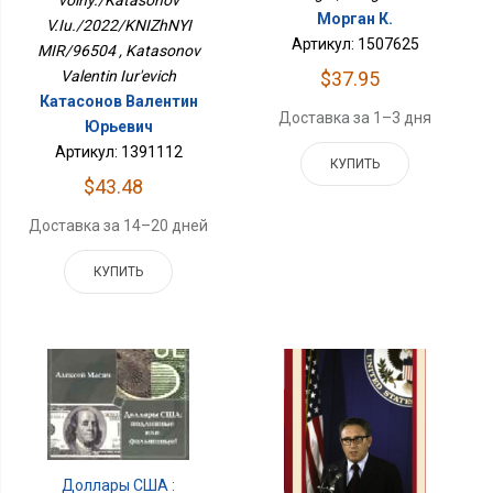
Морган К.
V.Iu./2022/KNIZhNYI
Артикул: 1507625
MIR/96504 , Katasonov
Valentin Iur'evich
$37.95
Катасонов Валентин
Доставка за 1–3 дня
Юрьевич
Артикул: 1391112
КУПИТЬ
$43.48
Доставка за 14–20 дней
КУПИТЬ
Доллары США :