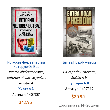
Битва Подо Ржевом
История Человечества,
Которую От Вас
Скрывают
Bitva podo Rzhevom ,
Istoriia chelovechestva,
Sul'din A.V.
kotoruiu ot vas skryvaiut ,
Сульдин А.В.
Khistor A.
Артикул: 1497312
Хистор А.
Артикул: 1407381
$25.95
$42.95
Доставка за 14–20 дней