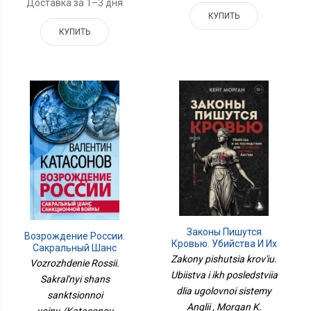
Доставка за 1–3 дня
КУПИТЬ
КУПИТЬ
Законы Пишутся
Возрождение России.
Кровью. Убийства И Их
Сакральный Шанс
Последствия Для
Zakony pishutsia krov'iu.
Санкционной Войны./
Vozrozhdenie Rossii.
Уголовной Системы
Катасонов В.Ю./2022/
Ubiistva i ikh posledstviia
Sakral'nyi shans
Англии
КНИЖНЫЙ МИР/96504
dlia ugolovnoi sistemy
sanktsionnoi
Anglii , Morgan K.
voiny./Katasonov