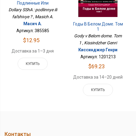
Подлинные Или
Фальшивые ?
Dollary SShA : podlinnye ili
fal'shivye ? , Masich A.
Масич А.
Годы В Белом Доме. Том
1
Артикул: 385585
Gody v Belom dome. Tom
$12.95
1 , Kissindzher Genri
Киссинджер Генри
Доставка за 1–3 дня
Артикул: 1201213
КУПИТЬ
$69.23
Доставка за 14–20 дней
КУПИТЬ
Контакты