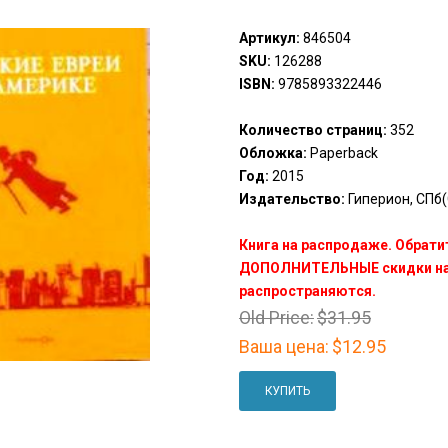
Артикул:
846504
SKU:
126288
ISBN:
9785893322446
Количество страниц:
352
Обложка:
Paperback
Год:
2015
Издательство:
Гиперион, СПб(G
Книга на распродаже. Обрати
ДОПОЛНИТЕЛЬНЫЕ скидки на 
распространяются.
Old Price:
$31.95
Ваша цена:
$12.95
КУПИТЬ