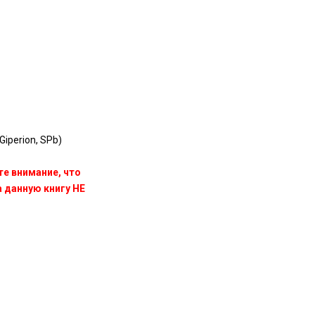
iperion, SPb)
те внимание, что
данную книгу НЕ