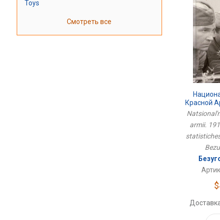
Toys
Смотреть все
Национ
Красной А
Историко
Natsional'
Исс
armii. 191
statistiche
Bezug
Безуг
Артик
$
Доставка