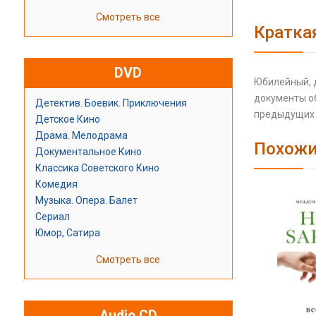
Смотреть все
Кратка
DVD
Юбилейный, д
документы об
Детектив. Боевик. Приключения
предыдущих к
Детское Кино
Драма. Мелодрама
Похожи
Документальное Кино
Классика Советского Кино
Комедия
Музыка. Опера. Балет
Сериал
Юмор, Сатира
Смотреть все
Audio CD