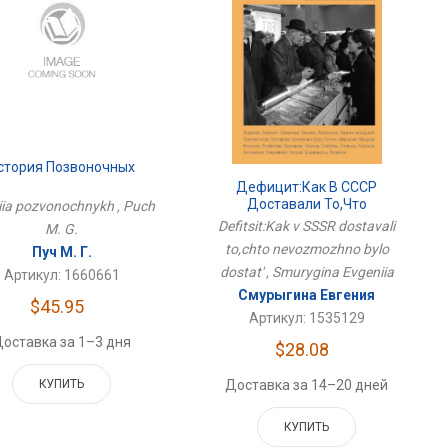
стория Позвоночных
Дефицит:Как В СССР
Доставали То,что
riia pozvonochnykh , Puch
Невозможно Было Достать
Defitsit:Kak v SSSR dostavali
M. G.
to,chto nevozmozhno bylo
Пуч М. Г.
dostat' , Smurygina Evgeniia
Артикул: 1660661
Смурыгина Евгения
$45.95
Артикул: 1535129
оставка за 1–3 дня
$28.08
КУПИТЬ
Доставка за 14–20 дней
КУПИТЬ