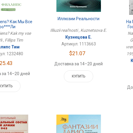
Иллюзии Реальности
ens? Как Мы Все
На 
ро***ли
Го
Illiuzii real'nosti , Kuznetsova E.
Вр
ens? Kak my vse
Na
Кузнецова Е.
i , Fillips Tim
G
Артикул: 1113663
липс Тим
vre
$21.07
ул: 1232480
195
К
25.43
Доставка за 14–20 дней
 за 14–20 дней
КУПИТЬ
КУПИТЬ
До