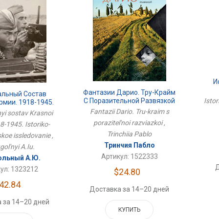
И
Фантазии Дарио. Тру-Крайм
альный Состав
С Поразительной Развязкой
Isto
рмии. 1918-1945.
-Статистическое
Fantazii Dario. Tru-kraim s
nyi sostav Krasnoi
ледование
porazitel'noi razviazkoi ,
8-1945. Istoriko-
Trinchiia Pablo
skoe issledovanie ,
Тринчия Пабло
ol'nyi A.Iu.
Артикул: 1522333
ольный А.Ю.
Д
ул: 1323212
$24.80
42.84
Доставка за 14–20 дней
 за 14–20 дней
КУПИТЬ