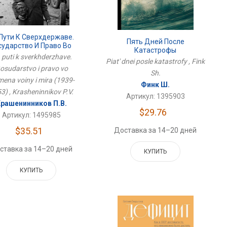
Пути К Сверхдержаве.
Пять Дней После
сударство И Право Во
Катастрофы
емена Войны И Мира
 puti k sverkhderzhave.
Piat' dnei posle katastrofy , Fink
(1939-1953)
osudarstvo i pravo vo
Sh.
mena voiny i mira (1939-
Финк Ш.
3) , Krasheninnikov P.V.
Артикул: 1395903
рашенинников П.В.
$29.76
Артикул: 1495985
$35.51
Доставка за 14–20 дней
ставка за 14–20 дней
КУПИТЬ
КУПИТЬ