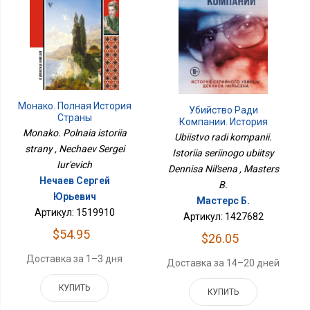
Монако. Полная История
Убийство Ради
Страны
Компании. История
Monako. Polnaia istoriia
Серийного Убийцы
Ubiistvo radi kompanii.
Денниса Нильсена
strany , Nechaev Sergei
Istoriia seriinogo ubiitsy
Iur'evich
Dennisa Nil'sena , Masters
Нечаев Сергей
B.
Юрьевич
Мастерс Б.
Артикул: 1519910
Артикул: 1427682
$54.95
$26.05
Доставка за 1–3 дня
Доставка за 14–20 дней
КУПИТЬ
КУПИТЬ