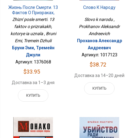
Слово К Народу
Жизнь После Смерти. 13
Фактов О Призраках,
Которые Я Узнала
Slovo k narodu ,
Zhizn' posle smerti. 13
Prokhanov Aleksandr
faktov o prizrakakh,
Andreevich
kotorye ia uznala , Bruni
Проханов Александр
Emi, Tremein Dzhuli
Андреевич
Бруни Эми, Тремейн
Артикул: 1017123
Джули
Артикул: 1376068
$38.72
$33.95
Доставка за 14–20 дней
Доставка за 1–3 дня
КУПИТЬ
КУПИТЬ