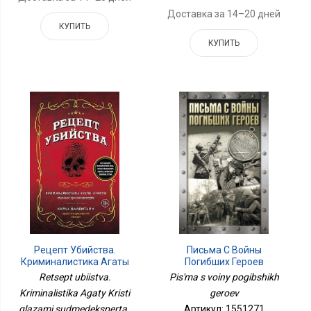
Доставка за 14–20 дней
КУПИТЬ
КУПИТЬ
Рецепт Убийства.
Письма С Войны
Криминалистика Агаты
Погибших Героев
Кристи Глазами
Retsept ubiistva.
Pis'ma s voiny pogibshikh
Судмедэксперта
Kriminalistika Agaty Kristi
geroev
glazami sudmedeksperta ,
Артикул: 1551271