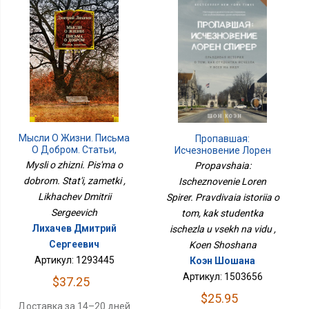
Мысли О Жизни. Письма
Пропавшая:
О Добром. Статьи,
Исчезновение Лорен
Заметки
Спирер. Правдивая
Mysli o zhizni. Pis'ma o
Propavshaia:
История О Том, Как
dobrom. Stat'i, zametki ,
Ischeznovenie Loren
Студентка Исчезла У
Likhachev Dmitrii
Spirer. Pravdivaia istoriia o
Всех На Виду
Sergeevich
tom, kak studentka
Лихачев Дмитрий
ischezla u vsekh na vidu ,
Сергеевич
Koen Shoshana
Артикул: 1293445
Коэн Шошана
Артикул: 1503656
$37.25
$25.95
Доставка за 14–20 дней