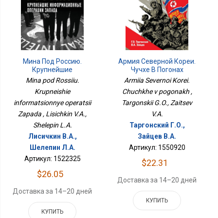
Мина Под Россию.
Армия Северной Кореи.
Крупнейшие
Чучхе В Погонах
Информационные
Mina pod Rossiiu.
Armiia Severnoi Korei.
Операции Запада
Krupneishie
Chuchkhe v pogonakh ,
informatsionnye operatsii
Targonskii G.O., Zaitsev
Zapada , Lisichkin V.A.,
V.A.
Shelepin L.A.
Таргонский Г.О.,
Лисичкин В.А.,
Зайцев В.А.
Шелепин Л.А.
Артикул: 1550920
Артикул: 1522325
$22.31
$26.05
Доставка за 14–20 дней
Доставка за 14–20 дней
КУПИТЬ
КУПИТЬ