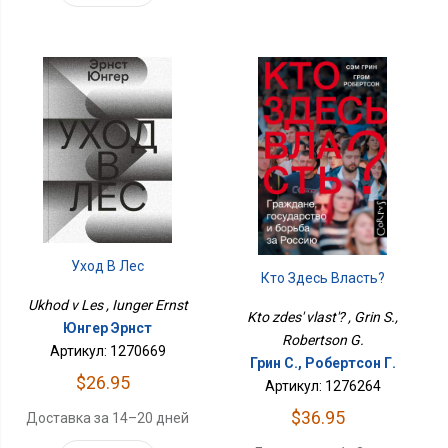
Уход В Лес
Кто Здесь Власть?
Ukhod v Les , Iunger Ernst
Kto zdes' vlast'? , Grin S.,
Юнгер Эрнст
Robertson G.
Артикул: 1270669
Грин С., Робертсон Г.
$26.95
Артикул: 1276264
$36.95
Доставка за 14–20 дней