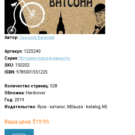
Автор:
Сидоров Василий
Артикул:
1225240
Серия:
История повседневности
SKU:
150202
ISBN:
9785001551225
Количество страниц:
528
Обложка:
Hardcover
Год:
2019
Издательство:
Яуза - каталог, М(Iauza - katalog, M)
Ваша цена:
$19.95