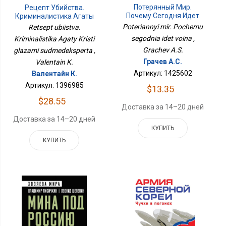
Потерянный Мир.
Рецепт Убийства.
Почему Сегодня Идет
Криминалистика Агаты
Война
Кристи Глазами
Poteriannyi mir. Pochemu
Retsept ubiistva.
Судмедэксперта
segodnia idet voina ,
Kriminalistika Agaty Kristi
Grachev A.S.
glazami sudmedeksperta ,
Грачев А.С.
Valentain K.
Артикул: 1425602
Валентайн К.
Артикул: 1396985
$13.35
$28.55
Доставка за 14–20 дней
Доставка за 14–20 дней
КУПИТЬ
КУПИТЬ