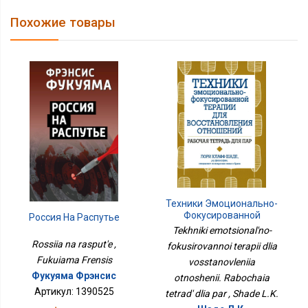
Похожие товары
Техники Эмоционально-
Фокусированной
Россия На Распутье
Терапии Для
Tekhniki emotsional'no-
Восстановления
Rossiia na rasput'e ,
fokusirovannoi terapii dlia
Отношений. Рабочая
Fukuiama Frensis
Тетрадь Для Пар
vosstanovleniia
Фукуяма Фрэнсис
otnoshenii. Rabochaia
Артикул: 1390525
tetrad' dlia par , Shade L.K.