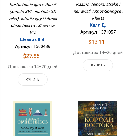
Спрингсе
Начало XX Века).
Kazino Veipors: strakh i
Kartochnaia igra v Rossii
История Игры И История
nenavist' v Khot-Springse ,
(konets XVI - nachalo XX
Общества
Khill D.
veka). Istoriia igry i istoriia
Хилл Д.
obshchestva , Shevtsov
Артикул: 1371057
V.V.
Шевцов В.В.
$13.11
Артикул: 1500486
Доставка за 14–20 дней
$27.85
КУПИТЬ
Доставка за 14–20 дней
КУПИТЬ