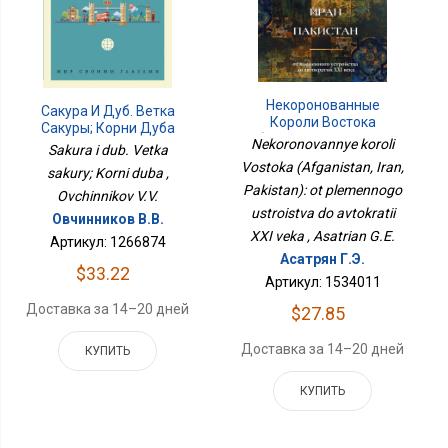
Некоронованные
Сакура И Дуб. Ветка
Короли Востока
Сакуры; Корни Дуба
(Афганистан, Иран,
Nekoronovannye koroli
Sakura i dub. Vetka
Пакистан): От
Vostoka (Afganistan, Iran,
Племенного Устройства
sakury; Korni duba ,
До Автократий XXI Века
Pakistan): ot plemennogo
Ovchinnikov V.V.
ustroistva do avtokratii
Овчинников В.В.
XXI veka , Asatrian G.E.
Артикул: 1266874
Асатрян Г.Э.
$33.22
Артикул: 1534011
Доставка за 14–20 дней
$27.85
Доставка за 14–20 дней
КУПИТЬ
КУПИТЬ