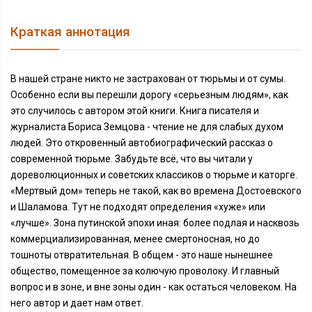
Краткая аннотация
В нашей стране никто не застрахован от тюрьмы и от сумы.
Особенно если вы перешли дорогу «серьезным людям», как
это случилось с автором этой книги. Книга писателя и
журналиста Бориса Земцова - чтение не для слабых духом
людей. Это откровенный автобиографический рассказ о
современной тюрьме. Забудьте всё, что вы читали у
дореволюционных и советских классиков о тюрьме и каторге.
«Мертвый дом» теперь не такой, как во времена Достоевского
и Шаламова. Тут не подходят определения «хуже» или
«лучше». Зона путинской эпохи иная: более подлая и насквозь
коммерциализированная, менее смертоносная, но до
тошноты отвратительная. В общем - это наше нынешнее
общество, помещенное за колючую проволоку. И главный
вопрос и в зоне, и вне зоны один - как остаться человеком. На
него автор и дает нам ответ.