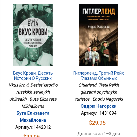
Гитлерленд. Третий Рейх
Вкус Крови. Десять
Глазами Обычных
Историй О Русских
Туристов
Серийных Убийцах
Gitlerlend. Tretii Reikh
Vkus krovi. Desiat' istorii o
glazami obychnykh
russkikh seriinykh
turistov , Endriu Nagorski
ubiitsakh , Buta Elizaveta
Эндрю Нагорски
Mikhailovna
Артикул: 1431894
Бута Елизавета
Михайловна
$29.95
Артикул: 1442312
Доставка за 1–3 дня
$33.95