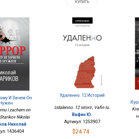
КУПИТЬ
Удаленно. 12 Историй
Кому И Зачем Он
Кур
Нужен
Udalenno. 12 istorii , Vafin Iu.
Kre
Komu i zachem on
Вафин Ю.
v
Starikov Nikolai
Артикул: 1253907
ков Николай
$24.74
ул: 1436404