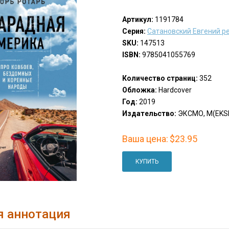
Артикул:
1191784
Серия:
Сатановский Евгений р
SKU:
147513
ISBN:
9785041055769
Количество страниц:
352
Обложка:
Hardcover
Год:
2019
Издательство:
ЭКСМО, М(EKS
Ваша цена:
$23.95
КУПИТЬ
я аннотация