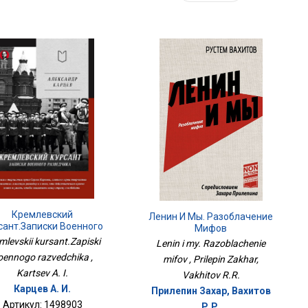
Кремлевский
Ленин И Мы. Разоблачение
сант.Записки Военного
Мифов
Разведчика
mlevskii kursant.Zapiski
Lenin i my. Razoblachenie
oennogo razvedchika ,
mifov , Prilepin Zakhar,
Kartsev A. I.
Vakhitov R.R.
Карцев А. И.
Прилепин Захар, Вахитов
Артикул: 1498903
Р.Р.