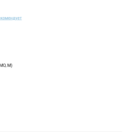
екомендует
MO, M)