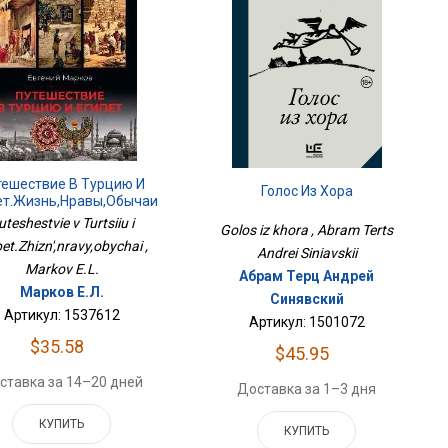
тешествие В Турцию И
Голос Из Хора
ет.Жизнь,нравы,обычаи
uteshestvie v Turtsiiu i
Golos iz khora , Abram Terts
et.Zhizn',nravy,obychai ,
Andrei Siniavskii
Markov E.L.
Абрам Терц Андрей
Марков Е.Л.
Синявский
Артикул: 1537612
Артикул: 1501072
$35.58
$45.95
ставка за 14–20 дней
Доставка за 1–3 дня
КУПИТЬ
КУПИТЬ