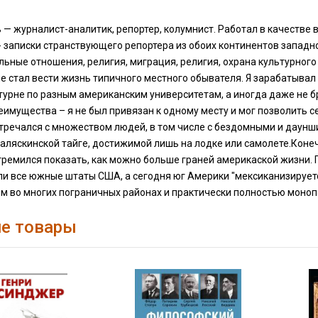
 — журналист-аналитик, репортер, колумнист. Работал в качестве
- записки странствующего репортера из обоих континентов западно
ные отношения, религия, миграция, религия, охрана культурного
 стал вести жизнь типичного местного обывателя. Я зарабатывал 
урне по разным американским университетам, а иногда даже не бр
имущества – я не был привязан к одному месту и мог позволить с
стречался с множеством людей, в том числе с бездомными и даунш
аляскинской тайге, достижимой лишь на лодке или самолете.Конеч
тремился показать, как можно больше граней америкаской жизни. 
и все южные штаты США, а сегодня юг Америки "мексиканизируетс
м во многих пограничных районах и практически полностью моно
е товары