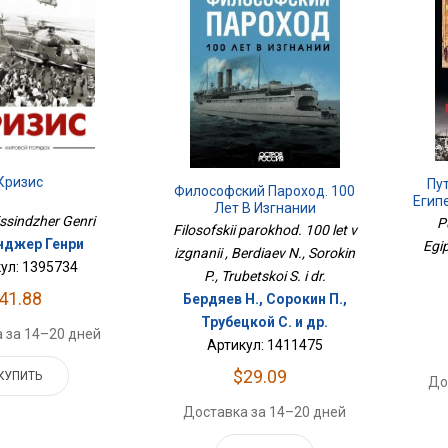
Кризис
Пу
Философский Пароход. 100
Егип
Лет В Изгнании
Kissindzher Genri
P
Filosofskii parokhod. 100 let v
нджер Генри
Egip
izgnanii , Berdiaev N., Sorokin
ул: 1395734
P., Trubetskoi S. i dr.
41.88
Бердяев Н., Сорокин П.,
Трубецкой С. и др.
 за 14–20 дней
Артикул: 1411475
$29.09
КУПИТЬ
До
Доставка за 14–20 дней