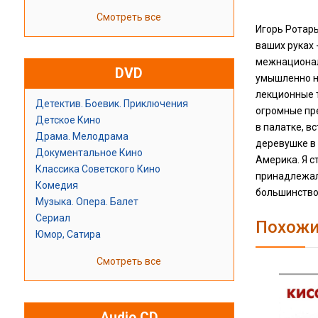
Смотреть все
Игорь Ротарь
ваших руках 
межнациональ
DVD
умышленно не
лекционные т
Детектив. Боевик. Приключения
огромные пре
Детское Кино
в палатке, в
Драма. Мелодрама
деревушке в 
Документальное Кино
Америка. Я с
Классика Советского Кино
принадлежал
Комедия
большинство
Музыка. Опера. Балет
Сериал
Похожи
Юмор, Сатира
Смотреть все
Audio CD