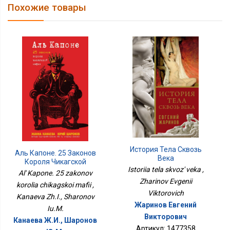
Похожие товары
История Тела Сквозь
Аль Капоне. 25 Законов
Века
Короля Чикагской
Istoriia tela skvoz' veka ,
Мафии
Al' Kapone. 25 zakonov
Zharinov Evgenii
korolia chikagskoi mafii ,
Viktorovich
Kanaeva Zh.I., Sharonov
Жаринов Евгений
Iu.M.
Викторович
Канаева Ж.И., Шаронов
Артикул: 1477358