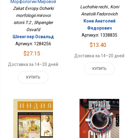
Морфологии Мировой
Истории.Т.2
Luchshie rechi , Koni
Zakat Evropy.Ocherki
Anatolii Fedorovich
morfologii mirovoi
Кони Анатолий
istorii.T.2 , Shpengler
Федорович
Osval'd
Артикул: 1338835
Шпенглер Освальд
Артикул: 1284256
$13.40
$27.15
Доставка за 14–20 дней
Доставка за 14–20 дней
КУПИТЬ
КУПИТЬ