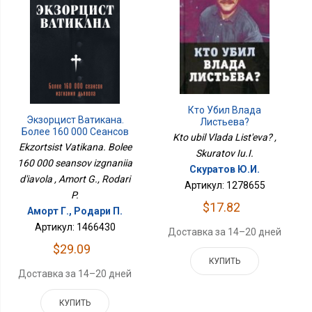
Кто Убил Влада
Экзорцист Ватикана.
Листьева?
Более 160 000 Сеансов
Kto ubil Vlada List'eva? ,
Изгнания Дьявола
Ekzortsist Vatikana. Bolee
Skuratov Iu.I.
160 000 seansov izgnaniia
Скуратов Ю.И.
d'iavola , Amort G., Rodari
Артикул: 1278655
P.
$17.82
Аморт Г., Родари П.
Артикул: 1466430
Доставка за 14–20 дней
$29.09
КУПИТЬ
Доставка за 14–20 дней
КУПИТЬ