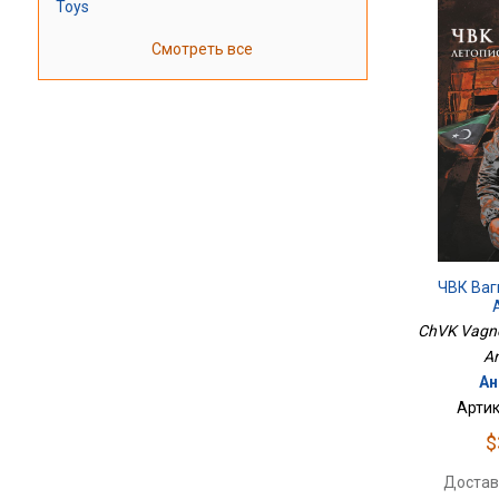
Toys
Смотреть все
ЧВК Ваг
ChVK Vagner.
An
Ан
Артик
$
Достав