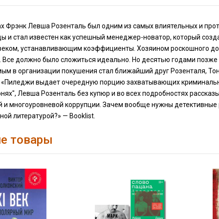
ах Фрэнк Левша Розенталь был одним из самых влиятельных и про
ы и стал известен как успешный менеджер-новатор, который созда
овеком, устанавливающим коэффициенты. Хозяином роскошного до
Все должно было сложиться идеально. Но десятью годами позже а
м в организации покушения стал ближайший друг Розенталя, Тони 
 «Пиледжи выдает очередную порцию захватывающих криминальных
нях", Левша Розенталь без купюр и во всех подробностях рассказ
й и многоуровневой коррупции. Зачем вообще нужны детективные 
ой литературой?» — Booklist.
е товары