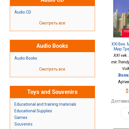
Audio CD
Смотреть все
XXI Век.
Audio Books
Мир.Тр
XXI vek.
Audio Books
mir.Trendy 
Volk
Смотреть все
Волк
Артик
$
Toys and Souvenirs
Доставка
Educational and training materials
Educational Supplies
Games
Souvenirs