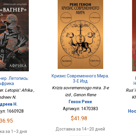
Кризис Современного Мира.
нер. Летопись:
3-Е Изд
Африка
Н
Krizis sovremennogo mira. 3-e
 Letopis': Afrika ,
Rus' 
izd , Genon Rene
dreev N.
Kh
Генон Рене
дреев Н.
Артикул: 1470383
ул: 1660928
Нос
$41.98
36.95
Доставка за 14–20 дней
ка за 1–3 дня