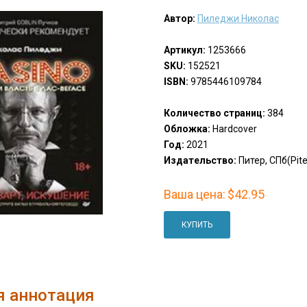
Автор:
Пиледжи Николас
Артикул:
1253666
SKU:
152521
ISBN:
9785446109784
Количество страниц:
384
Обложка:
Hardcover
Год:
2021
Издательство:
Питер, СПб(Pite
Ваша цена:
$42.95
КУПИТЬ
я аннотация