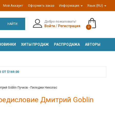
Мой Аккаунт
Оформить заказ
Информация
Язык (RU)
Добро пожаловать!
НАЙТИ
Войти
/
Регистрация
0
НОВИНКИ
ХИТЫ ПРОДАЖ
РАСПРОДАЖА
АВТОРЫ
ОТ $169.00
трий Goblin Пучков - Пиледжи Николас
Предисловие Дмитрий Goblin