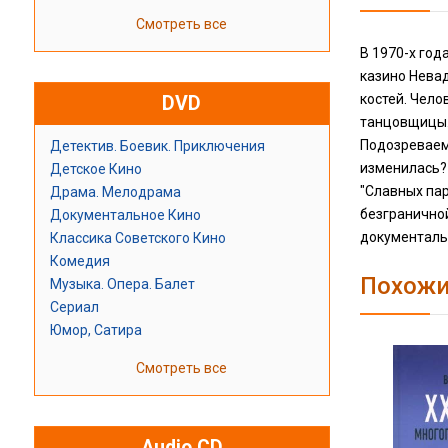
Смотреть все
В 1970-х год
казино Невад
костей. Чел
DVD
танцовщицы. 
Подозреваемы
Детектив. Боевик. Приключения
изменилась?
Детское Кино
"Славных пар
Драма. Мелодрама
безгранично
Документальное Кино
документальн
Классика Советского Кино
Комедия
Похожи
Музыка. Опера. Балет
Сериал
Юмор, Сатира
Смотреть все
Audio CD