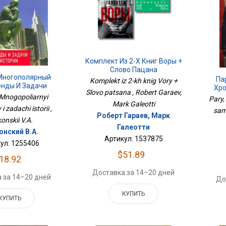
Комплект Из 2-Х Книг Воры +
Слово Пацана
 Многополярный
Па
Komplekt iz 2-kh knig Vory +
енды И Задачи
Хро
Slovo patsana , Robert Garaev,
Истории
 Mnogopoliarnyi
Pary,
Mark Galeotti
i zadachi istorii ,
sam
Роберт Гараев, Марк
onskii V.A.
Галеотти
онский В.А.
Артикул: 1537875
ул: 1255406
$51.89
18.92
Доставка за 14–20 дней
 за 14–20 дней
До
КУПИТЬ
КУПИТЬ