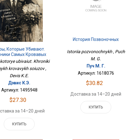
История Позвоночных
ры, Которые Убивают.
Istoriia pozvonochnykh , Puch
ники Самых Кровавых
M. G.
Союзов
 kotorye ubivaiut. Khroniki
Пуч М. Г.
ykh krovavykh soiuzov ,
Артикул: 1618076
Devis K.E.
$30.82
Дэвис К.Э.
Артикул: 1495948
Доставка за 14–20 дней
$27.30
КУПИТЬ
ставка за 14–20 дней
КУПИТЬ