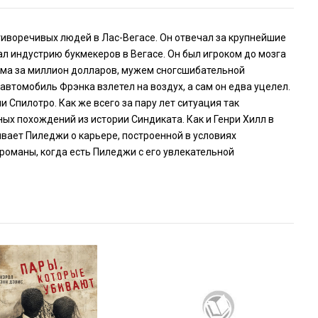
тиворечивых людей в Лас-Вегасе. Он отвечал за крупнейшие
л индустрию букмекеров в Вегасе. Он был игроком до мозга
ма за миллион долларов, мужем сногсшибательной
втомобиль Фрэнка взлетел на воздух, а сам он едва уцелел.
Спилотро. Как же всего за пару лет ситуация так
 похождений из истории Синдиката. Как и Генри Хилл в
ывает Пиледжи о карьере, построенной в условиях
романы, когда есть Пиледжи с его увлекательной