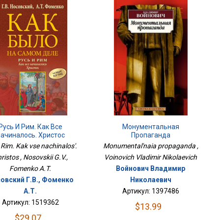
Русь И Рим. Как Все
Монументальная
ачиналось. Христос
Пропаганда
i Rim. Kak vse nachinalos'.
Monumental'naia propaganda ,
ristos , Nosovskii G.V.,
Voinovich Vladimir Nikolaevich
Fomenko A.T.
Войнович Владимир
овский Г.В., Фоменко
Николаевич
А.Т.
Артикул: 1397486
Артикул: 1519362
$13.99
$29.07