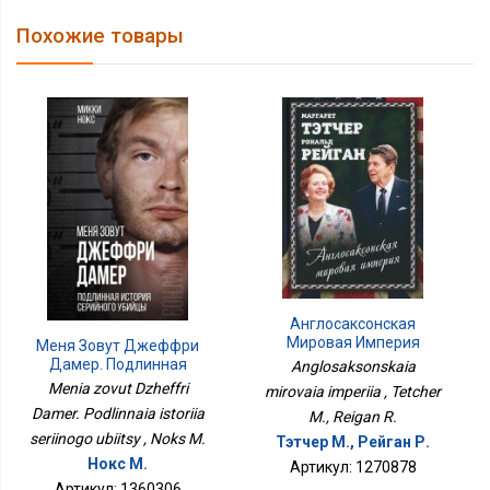
Похожие товары
Англосаксонская
Мировая Империя
Меня Зовут Джеффри
Дамер. Подлинная
Anglosaksonskaia
История Серийного
Menia zovut Dzheffri
mirovaia imperiia , Tetcher
Убийцы
Damer. Podlinnaia istoriia
M., Reigan R.
seriinogo ubiitsy , Noks M.
Тэтчер М., Рейган Р.
Нокс М.
Артикул: 1270878
Артикул: 1360306