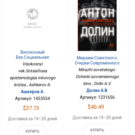
Високосный
Век.Социальная
Миражи Советского.
Эпистемология
Очерки Современного
Visokosnyi
Мирового Кризиса
Кино
Mirazhi sovetskogo.
vek.Sotsial'naia
Ocherki sovremennogo
epistemologiia mirovogo
kino , Dolin A.V.
krizisa , Ashkerov A.
Долин А.В.
Ашкеров А.
Артикул: 1231656
Артикул: 1453554
$40.49
$27.73
Доставка за 14–20 дней
Доставка за 14–20 дней
КУПИТЬ
КУПИТЬ