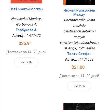
Нет Никакой Москвы
Черная Рука:Война
Между
Блестящ.детектив.и
Net nikakoi Moskvy ,
Chernaia ruka:Voina
Самым
Gorbunova A.
mezhdu
Смертон.тайн.общест.в
Горбунова А.
blestiashch.detektiv.i
Ист.Англи
Артикул: 1477472
samym
smerton.tain.obshchest.v
$26.91
ist.Angli , Tolti Stefan
Доставка за 14–20 дней
Толти Стефан
Артикул: 1471558
КУПИТЬ
$21.00
Доставка за 14–20 дней
КУПИТЬ