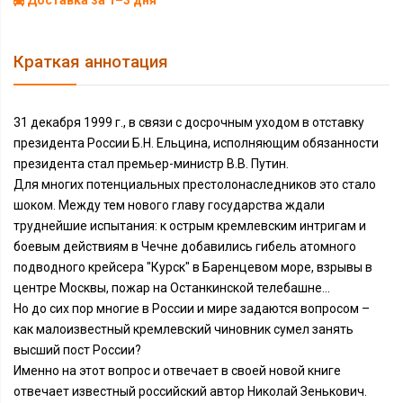
Доставка за 1–3 дня
Краткая аннотация
31 декабря 1999 г., в связи с досрочным уходом в отставку
президента России Б.Н. Ельцина, исполняющим обязанности
президента стал премьер-министр В.В. Путин.
Для многих потенциальных престолонаследников это стало
шоком. Между тем нового главу государства ждали
труднейшие испытания: к острым кремлевским интригам и
боевым действиям в Чечне добавились гибель атомного
подводного крейсера "Курск" в Баренцевом море, взрывы в
центре Москвы, пожар на Останкинской телебашне...
Но до сих пор многие в России и мире задаются вопросом –
как малоизвестный кремлевский чиновник сумел занять
высший пост России?
Именно на этот вопрос и отвечает в своей новой книге
отвечает известный российский автор Николай Зенькович.