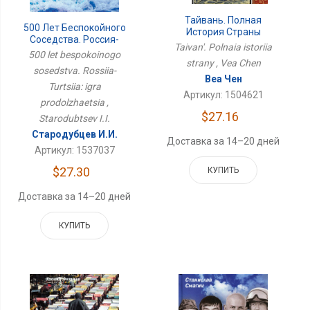
Тайвань. Полная
500 Лет Беспокойного
История Страны
Соседства. Россия-
Taivan'. Polnaia istoriia
Турция: Игра
500 let bespokoinogo
Продолжается
strany , Vea Chen
sosedstva. Rossiia-
Веа Чен
Turtsiia: igra
Артикул: 1504621
prodolzhaetsia ,
$27.16
Starodubtsev I.I.
Стародубцев И.И.
Доставка за 14–20 дней
Артикул: 1537037
$27.30
КУПИТЬ
Доставка за 14–20 дней
КУПИТЬ