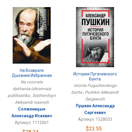
На Возврате
История Пугачевского
Дыхания:Избранная
Бунта
Публицистика
Na vozvrate
Istoriia Pugachevskogo
dykhaniia:Izbrannaia
bunta , Pushkin Aleksandr
publitsistika , Solzhenitsyn
Sergeevich
Aleksandr Isaevich
Пушкин Александр
Солженицын
Сергеевич
Александр Исаевич
Артикул: 1528033
Артикул: 1112061
$23.55
$28.24