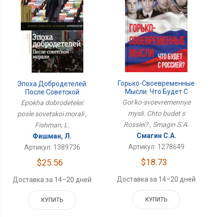
Горько-Своевременные
Эпоха Добродетелей:
Мысли. Что Будет С
После Советской
Россией?
Морали
Gor'ko-svoevremennye
Epokha dobrodetelei:
mysli. Chto budet s
posle sovetskoi morali ,
Rossiei? , Smagin S.A.
Fishman, L.
Смагин С.А.
Фишман, Л.
Артикул: 1278649
Артикул: 1389736
$18.73
$25.56
Доставка за 14–20 дней
Доставка за 14–20 дней
КУПИТЬ
КУПИТЬ