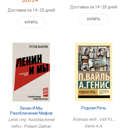
Доставка за 14–20 дней
Доставка за 14–20 дней
КУПИТЬ
КУПИТЬ
Родная Речь
Ленин И Мы.
Разоблачение Мифов
Rodnaia rech' , Vail' P.L.,
Lenin i my. Razoblachenie
Genis A.A.
mifov , Prilepin Zakhar,