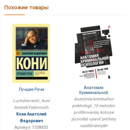
Похожие товары
Анатомия
Лучшие Речи
Криминальной
Психологии. 10 Методов
Anatomiia kriminal'noi
Luchshie rechi , Koni
Профилирования,
psikhologii. 10 metodov
Anatolii Fedorovich
Которые Позволят
profilirovaniia, kotorye
Выявить Причины
Кони Анатолий
Насильственных
pozvoliat vyiavit' prichiny
Федорович
Преступлений
nasil'stvennykh
Артикул: 1338835