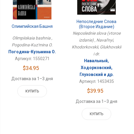
Непоследние Слова
Олимпийская Башня
(второе Издание)
Neposlednie slova (vtoroe
Olimpiiskaia bashnia ,
izdanie) , Naval'nyi,
Pogodina-Kuz'mina O.
Khodorkovskii, Glukhovskii
Погодина-Кузьмина О.
i dr.
Артикул: 1550271
Навальный,
$34.95
Ходорковский,
Глуховский и др.
Доставка за 1–3 дня
Артикул: 1453435
$39.95
КУПИТЬ
Доставка за 1–3 дня
КУПИТЬ