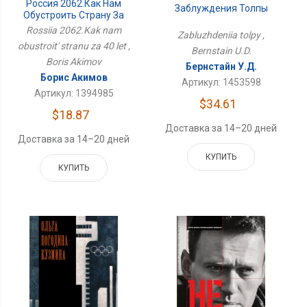
Россия 2062.Как Нам
Заблуждения Толпы
Обустроить Страну За
40 Лет
Rossiia 2062.Kak nam
Zabluzhdeniia tolpy ,
obustroit' stranu za 40 let ,
Bernstain U.D.
Boris Akimov
Бернстайн У.Д.
Борис Акимов
Артикул: 1453598
Артикул: 1394985
$34.61
$18.87
Доставка за 14–20 дней
Доставка за 14–20 дней
КУПИТЬ
КУПИТЬ