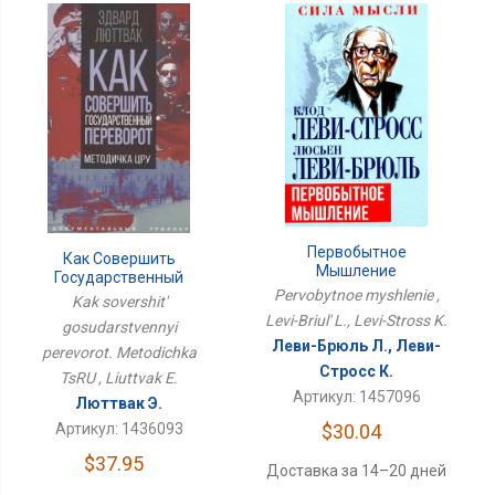
Первобытное
Как Совершить
Мышление
Государственный
Pervobytnoe myshlenie ,
Переворот. Методичка
Kak sovershit'
ЦРУ
Levi-Briul' L., Levi-Stross K.
gosudarstvennyi
Леви-Брюль Л., Леви-
perevorot. Metodichka
Стросс К.
TsRU , Liuttvak E.
Артикул: 1457096
Люттвак Э.
$30.04
Артикул: 1436093
$37.95
Доставка за 14–20 дней