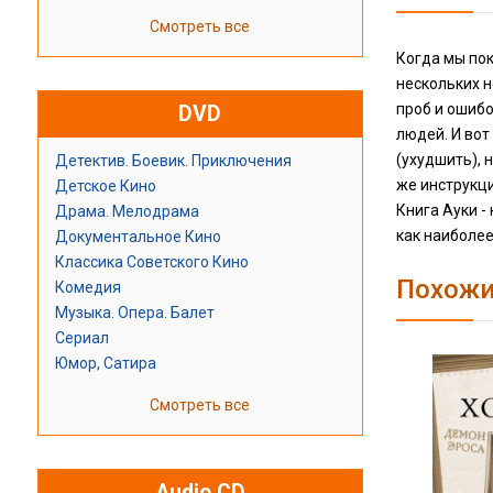
Смотреть все
Когда мы пок
нескольких 
проб и ошибо
DVD
людей. И вот
(ухудшить), 
Детектив. Боевик. Приключения
же инструкц
Детское Кино
Книга Ауки -
Драма. Мелодрама
как наиболее
Документальное Кино
Классика Советского Кино
Похожи
Комедия
Музыка. Опера. Балет
Сериал
Юмор, Сатира
Смотреть все
Audio CD