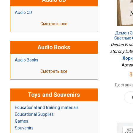
Audio CD
Смотреть все
Демон Э
Светлые
Demon Erosa
Audio Books
storony liubv
Хорни
Audio Books
Артик
Смотреть все
$
Доставка
Toys and Souvenirs
Educational and training materials
Educational Supplies
Games
Souvenirs