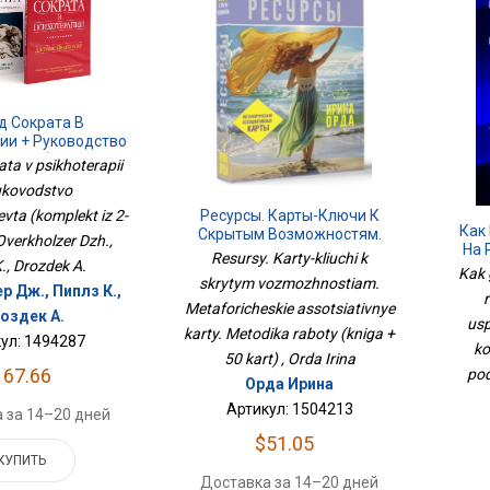
д Сократа В
ии + Руководство
певта (комплект
ta v psikhoterapii
2-Х Книг)
ukovodstvo
Ресурсы. Карты-Ключи К
vta (komplekt iz 2-
Как
Скрытым Возможностям.
 Overkholzer Dzh.,
На 
Метафорические
Resursy. Karty-kliuchi k
K., Drozdek A.
У
Ассоциативные Карты.
Kak 
skrytym vozmozhnostiam.
Кол
Методика Работы (книга +
р Дж., Пиплз К.,
Подч
Metaforicheskie assotsiativnye
50 Карт)
оздек А.
usp
karty. Metodika raboty (kniga +
ул: 1494287
ko
50 kart) , Orda Irina
167.66
pod
Орда Ирина
Артикул: 1504213
 за 14–20 дней
$51.05
КУПИТЬ
Доставка за 14–20 дней