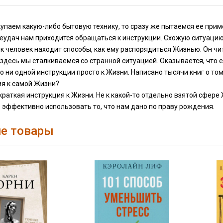
упаем какую-либо бытовую технику, то сразу же пытаемся ее приме
неудач нам приходится обращаться к инструкции. Схожую ситуаци
к человек находит способы, как ему распорядиться Жизнью. Он чи
 здесь мы сталкиваемся со странной ситуацией. Оказывается, что 
но ни одной инструкции просто к Жизни. Написано тысячи книг о то
ия к самой Жизни?
 краткая инструкция к Жизни. Не к какой-то отдельно взятой сфере 
 эффективно использовать то, что нам дано по праву рождения.
е товары