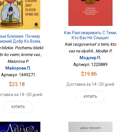
Как Разговаривать С Теми,
лые Близкие. Почему
Кто Вас Не Слышит
изкий Добр Ко Всем,
Kak razgovarivat' s temi, kto
Кроме Вас
e blizkie. Pochemu blizkii
vas ne slyshit , Modler P.
br ko vsem, krome vas ,
Модлер П.
Maiorova P.
Артикул: 1220889
Майорова П.
$19.86
Артикул: 1449271
$23.18
Доставка за 14–20 дней
ставка за 14–20 дней
КУПИТЬ
КУПИТЬ