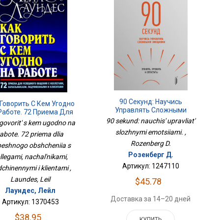
90 Секунд: Научись
 Говорить С Кем Угодно
Управлять Сложными
Работе. 72 Приема Для
Эмоциями.
спешного Общения С
90 sekund: nauchis' upravliat'
govorit' s kem ugodno na
легами, Начальниками,
slozhnymi emotsiiami. ,
rabote. 72 priema dlia
иненными И Клиентами
Rozenberg D.
eshnogo obshcheniia s
Розенберг Д.
llegami, nachal'nikami,
Артикул: 1247110
chinennymi i klientami ,
Laundes, Leil
$45.78
Лаундес, Лейл
Доставка за 14–20 дней
Артикул: 1370453
$38.95
КУПИТЬ