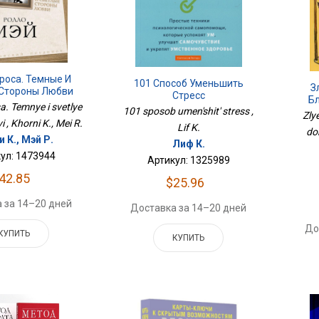
роса. Темные И
101 Способ Уменьшить
З
 Стороны Любви
Стресс
Бл
. Temnye i svetlye
101 sposob umen'shit' stress ,
Zly
i , Khorni K., Mei R.
Lif K.
do
 К., Мэй Р.
Лиф К.
ул: 1473944
Артикул: 1325989
42.85
$25.96
 за 14–20 дней
Доставка за 14–20 дней
До
КУПИТЬ
КУПИТЬ