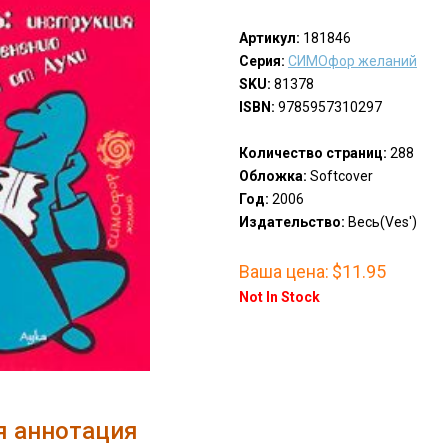
Артикул:
181846
Серия:
СИМОфор желаний
SKU:
81378
ISBN:
9785957310297
Количество страниц:
288
Обложка:
Softcover
Год:
2006
Издательство:
Весь(Ves')
Ваша цена:
$11.95
Not In Stock
я аннотация