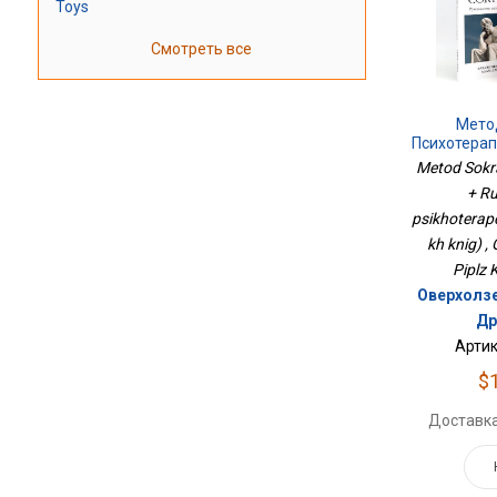
Toys
Смотреть все
Мето
Психотерап
Психотера
Metod Sokra
Из 
+ R
psikhoterape
kh knig) ,
Piplz 
Оверхолзе
Др
Артик
$
Доставка