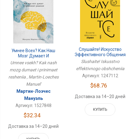
Слушайте! Искусство
Умнее Всех? Как Наш
Эффективного Общения
Мозг Думает И
Принимает Решения
Slushaite! Iskusstvo
Umnee vsekh? Kak nash
effektivnogo obshcheniia
mozg dumaet i prinimaet
Артикул: 1247112
resheniia , Martin-Loeches
Manuel'
$68.76
Мартин-Лоэчес
Доставка за 14–20 дней
Мануэль
Артикул: 1527848
КУПИТЬ
$32.34
Доставка за 14–20 дней