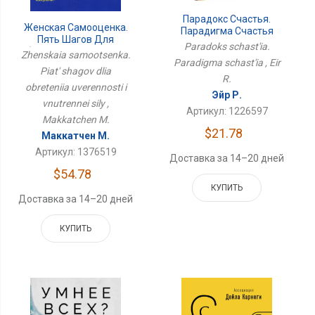
Парадокс Счастья.
Женская Самооценка.
Парадигма Счастья
Пять Шагов Для
Paradoks schast'ia.
Обретения Уверенности
Zhenskaia samootsenka.
Paradigma schast'ia , Eir
И Внутренней Силы
Piat' shagov dlia
R.
obreteniia uverennosti i
Эйр Р.
vnutrennei sily ,
Артикул: 1226597
Makkatchen M.
$21.78
Маккатчен М.
Артикул: 1376519
Доставка за 14–20 дней
$54.78
КУПИТЬ
Доставка за 14–20 дней
КУПИТЬ