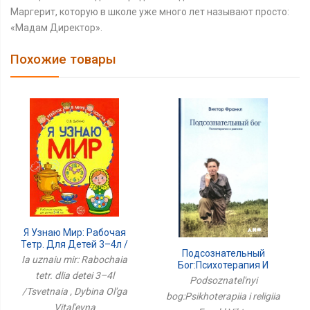
Маргерит, которую в школе уже много лет называют просто:
«Мадам Директор».
Похожие товары
Я Узнаю Мир: Рабочая
Тетр. Для Детей 3–4л /
Подсознательный
Цветная
Ia uznaiu mir: Rabochaia
Бог:Психотерапия И
tetr. dlia detei 3–4l
Религия
Podsoznatel'nyi
/Tsvetnaia , Dybina Ol'ga
bog:Psikhoterapiia i religiia
Vital'evna