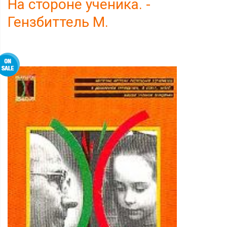
На стороне ученика. -
Гензбиттель М.