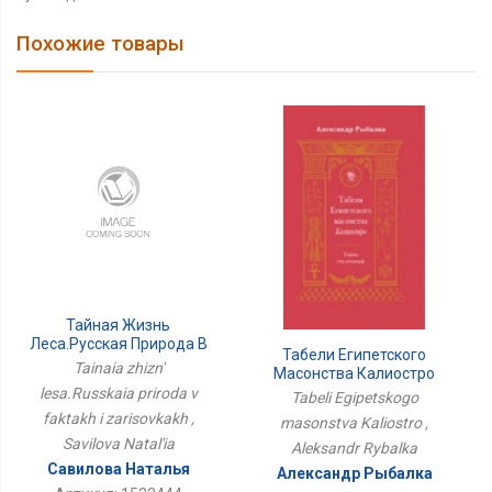
Похожие товары
Тайная Жизнь
Леса.Русская Природа В
Табели Египетского
Фактах И Зарисовках
Tainaia zhizn'
Масонства Калиостро
lesa.Russkaia priroda v
Tabeli Egipetskogo
faktakh i zarisovkakh ,
masonstva Kaliostro ,
Savilova Natal'ia
Aleksandr Rybalka
Савилова Наталья
Александр Рыбалка