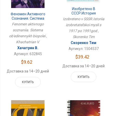
Изобретено В
СССР.История
Феномен Активного
Изобретательской
Сознания. Система
Izobreteno v SSSR.Istoriia
Мысли С 1917 По
Объединенных
Fenomen aktivnogo
izobretatel'skoi mysli s
1991год
Биополей
soznaniia. Sistema
1917 po 1991god ,
ob'edinennykh biopolei ,
Skorenko Tim
Khachatrian V.
Скоренко Тим
Хачатрян В.
Артикул: 1504537
Артикул: 632845
$39.42
$9.62
Доставка за 14–20 дней
Доставка за 14–20 дней
КУПИТЬ
КУПИТЬ