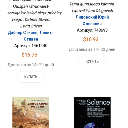
Всего
Taina gunnskogo kamnia ,
khuligan i zhurnalist-
Lipovskii Iurii Olegovich
sorvigolov.issled.skryt.prichiny
Липовский Юрий
vsego , Dabner Stiven,
Олегович
Levitt Stiven
Артикул: 743693
Дабнер Стивен, Левитт
$10.93
Стивен
Артикул: 1461440
Доставка за 14–20 дней
$16.75
КУПИТЬ
Доставка за 14–20 дней
КУПИТЬ