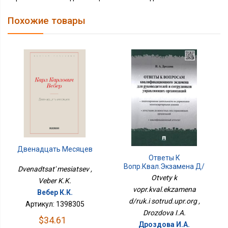
Похожие товары
Двенадцать Месяцев
Ответы К
Вопр.квал.экзамена Д/
Dvenadtsat' mesiatsev ,
Рук.и Сотруд.упр.орг
Otvety k
Veber K.K.
vopr.kval.ekzamena
Вебер К.К.
d/ruk.i sotrud.upr.org ,
Артикул: 1398305
Drozdova I.A.
$34.61
Дроздова И.А.