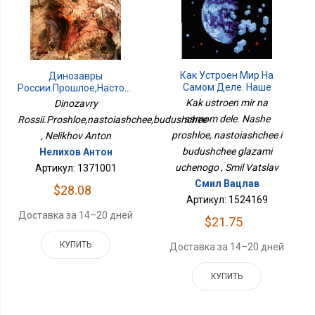
Как Устроен Мир На
Динозавры
Самом Деле. Наше
России.Прошлое,настоящее,будущее
Прошлое, Настоящее И
Kak ustroen mir na
Dinozavry
Будущее Глазами
samom dele. Nashe
Rossii.Proshloe,nastoiashchee,budushchee
Ученого
proshloe, nastoiashchee i
, Nelikhov Anton
budushchee glazami
Нелихов Антон
uchenogo , Smil Vatslav
Артикул: 1371001
Смил Вацлав
$28.08
Артикул: 1524169
Доставка за 14–20 дней
$21.75
КУПИТЬ
Доставка за 14–20 дней
КУПИТЬ