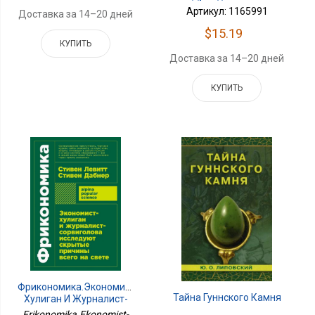
Артикул: 1165991
Доставка за 14–20 дней
$15.19
КУПИТЬ
Доставка за 14–20 дней
КУПИТЬ
Фрикономика.Экономист-
Тайна Гуннского Камня
Хулиган И Журналист-
Сорвиголов.исслед.скрыт.причины
Frikonomika.Ekonomist-