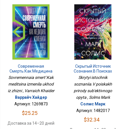
Современная
Скрытый Источник
Смерть:Как Медицина
Сознания.В Поисках
Изменила Уход Из
Природы Субъективного
Sovremennaia smert':Kak
Skrytyi istochnik
Жизни
Опыта
meditsina izmenila ukhod
soznaniia.V poiskakh
iz zhizni , Varraich Khaider
prirody sub'ektivnogo
Варрайч Хайдер
opyta , Solms Mark
Артикул: 1269873
Солмс Марк
Артикул: 1482017
$25.25
$32.34
Доставка за 14–20 дней