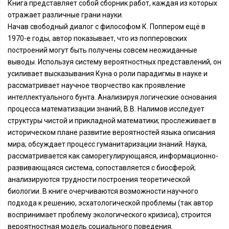
Книга представляет собой сборник работ, каждая из которых
отражает различные грани науки.
Начав свободный диалог с философом К. Поппером ещё в
1970-е годы, автор показывает, что из попперовских
построений могут быть получены совсем неожиданные
выводы. Используя систему вероятностных представлений, он
усиливает высказывания Куна о роли парадигмы в науке и
рассматривает научное творчество как проявление
интеллектуального бунта. Анализируя логические основания
процесса математизации знаний, В.В. Налимов исследует
структуры чистой и прикладной математики; прослеживает в
историческом плане развитие вероятностей языка описания
мира; обсуждает процесс гуманитаризации знаний. Наука,
рассматривается как саморегулирующаяся, информационно-
развивающаяся система, сопоставляется с биосферой;
анализируются трудности построения теоретической
биологии. В книге очерчиваются возможности научного
подхода к решению, эсхатологической проблемы (так автор
воспринимает проблему экологического кризиса), строится
вероятностная модель социального поведения.