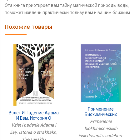
Эта книга приоткроет вам тайну магической природы воды,
поможет извлечь практически пользу вам и вашим близким.
Похожие товары
Применение
Взлет И Падение Адама
Биохимических
И Евы. История О
Исследований В
Primenenie
Страхах, Желаниях И
Судебно-Медицинской
Vzlet i padenie Adama i
biokhimicheskikh
Ответственности
Экспертизе
Evy. Istoriia o strakhakh,
Человечества
issledovanii v sudebno-
zhelaniiakh i