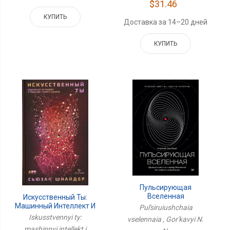
$31.46
КУПИТЬ
Доставка за 14–20 дней
КУПИТЬ
Пульсирующая
Вселенная
Искусственный Ты:
Машинный Интеллект И
Pul'siruiushchaia
Будущее Нашего Разума
Iskusstvennyi ty:
vselennaia , Gor'kavyi N.
mashinnyi intellekt i