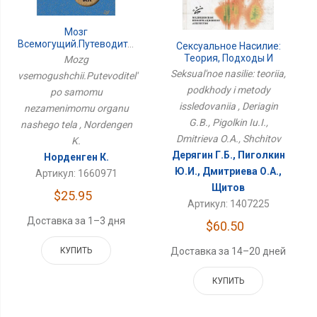
Мозг
Всемогущий.Путеводитель
Сексуальное Насилие:
По Самому
Теория, Подходы И
Mozg
Незаменимому Органу
Методы Исследования
Seksual'noe nasilie: teoriia,
vsemogushchii.Putevoditel'
Нашего Тела
podkhody i metody
po samomu
issledovaniia , Deriagin
nezamenimomu organu
G.B., Pigolkin Iu.I.,
nashego tela , Nordengen
Dmitrieva O.A., Shchitov
K.
Дерягин Г.Б., Пиголкин
Норденген К.
Ю.И., Дмитриева О.А.,
Артикул: 1660971
Щитов
$25.95
Артикул: 1407225
Доставка за 1–3 дня
$60.50
КУПИТЬ
Доставка за 14–20 дней
КУПИТЬ