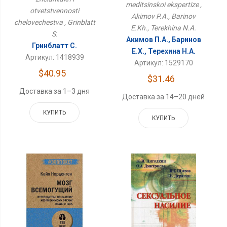
meditsinskoi ekspertize ,
otvetstvennosti
Akimov P.A., Barinov
chelovechestva , Grinblatt
E.Kh., Terekhina N.A.
S.
Акимов П.А., Баринов
Гринблатт С.
Е.Х., Терехина Н.А.
Артикул: 1418939
Артикул: 1529170
$40.95
$31.46
Доставка за 1–3 дня
Доставка за 14–20 дней
КУПИТЬ
КУПИТЬ