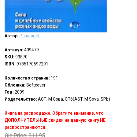
Автор:
Рошаль В.
Артикул:
409479
SKU:
93870
ISBN:
9785170597291
Количество страниц:
191
Обложка:
Softcover
Год:
2009
Издательство:
АСТ, М Сова, СПб(AST, M Sova, SPb)
Книга на распродаже. Обратите внимание, что
ДОПОЛНИТЕЛЬНЫЕ скидки на данную книгу НЕ
распространяются.
Old Price:
$11.95