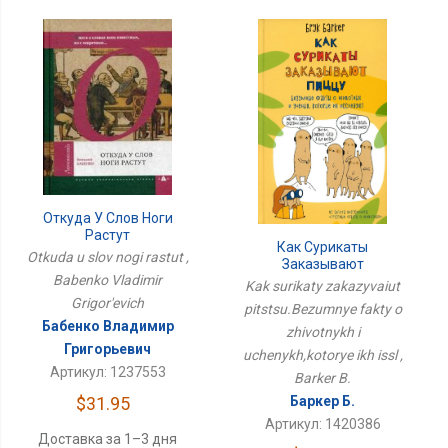
Откуда У Слов Ноги
Растут
Как Сурикаты
Otkuda u slov nogi rastut ,
Заказывают
Babenko Vladimir
Пиццу.Безумные Факты
Kak surikaty zakazyvaiut
О Животных И
Grigor'evich
pitstsu.Bezumnye fakty o
Ученых,которые Их Иссл
Бабенко Владимир
zhivotnykh i
Григорьевич
uchenykh,kotorye ikh issl ,
Артикул: 1237553
Barker B.
$31.95
Баркер Б.
Артикул: 1420386
Доставка за 1–3 дня