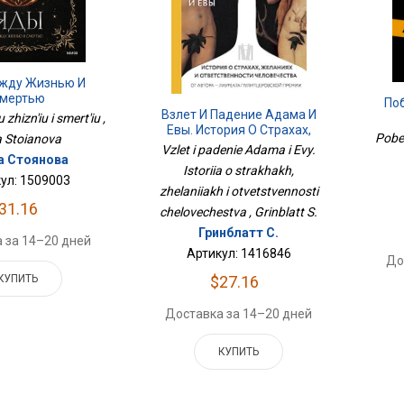
ежду Жизнью И
мертью
По
Взлет И Падение Адама И
zhizn'iu i smert'iu ,
Евы. История О Страхах,
Pobed
a Stoianova
Желаниях И
Vzlet i padenie Adama i Evy.
а Стоянова
Ответственности
Istoriia o strakhakh,
Человечества
ул: 1509003
zhelaniiakh i otvetstvennosti
31.16
chelovechestva , Grinblatt S.
Гринблатт С.
 за 14–20 дней
Артикул: 1416846
До
$27.16
КУПИТЬ
Доставка за 14–20 дней
КУПИТЬ