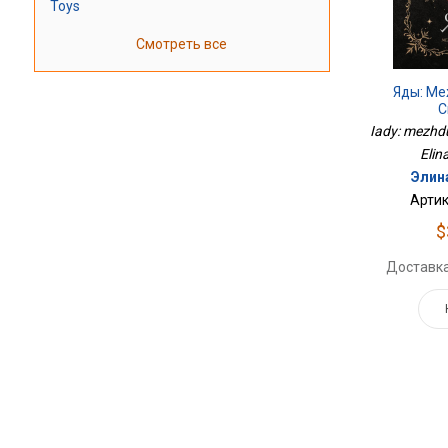
Toys
Смотреть все
Яды: М
С
Iady: mezhdu 
Elin
Элин
Артик
$
Доставка