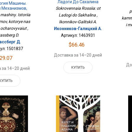
Ладоги До Сахалина
Камн
гия Машины.
я Механизмов,
Sokrovennaia Rossiia: ot
p
 Нас Пугают И
 mashiny. Istoriia
Ladogi do Sakhalina ,
kamne
ровывают
ov, kotorye nas
Ikonnikov-Galitskii A.
i m
 ocharovyvaiut ,
Иконников-Галицкий А.
rassberg D.
Артикул: 1463931
ссберг Д.
$66.46
ул: 1501837
Доставка за 14–20 дней
29.07
До
КУПИТЬ
 за 14–20 дней
КУПИТЬ