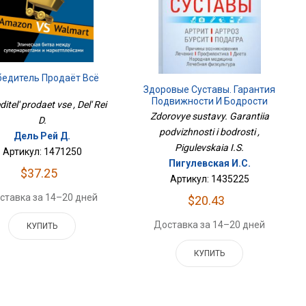
бедитель Продаёт Всё
Здоровые Суставы. Гарантия
Подвижности И Бодрости
itel' prodaet vse , Del' Rei
Zdorovye sustavy. Garantiia
D.
podvizhnosti i bodrosti ,
Дель Рей Д.
Pigulevskaia I.S.
Артикул: 1471250
Пигулевская И.С.
$37.25
Артикул: 1435225
ставка за 14–20 дней
$20.43
Доставка за 14–20 дней
КУПИТЬ
КУПИТЬ