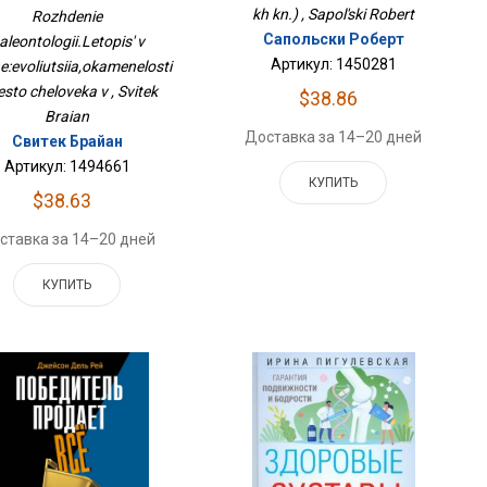
е:эволюция,окаменелости
kh kn.) , Sapol'ski Robert
Rozhdenie
И Место Человека В
Сапольски Роберт
aleontologii.Letopis' v
Артикул: 1450281
:evoliutsiia,okamenelosti
esto cheloveka v , Svitek
$38.86
Braian
Доставка за 14–20 дней
Свитек Брайан
Артикул: 1494661
КУПИТЬ
$38.63
ставка за 14–20 дней
КУПИТЬ