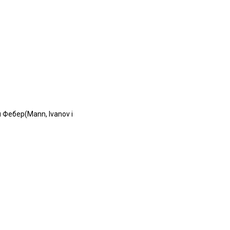
 Фебер(Mann, Ivanov i