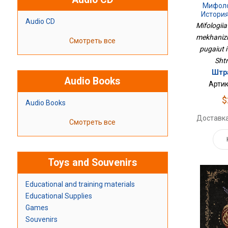
Мифоло
Истори
Audio CD
Которые
Mifologiia
Оча
mekhanizm
Смотреть все
pugaiut i
Sht
Штра
Audio Books
Артик
$
Audio Books
Доставка
Смотреть все
Toys and Souvenirs
Educational and training materials
Educational Supplies
Games
Souvenirs