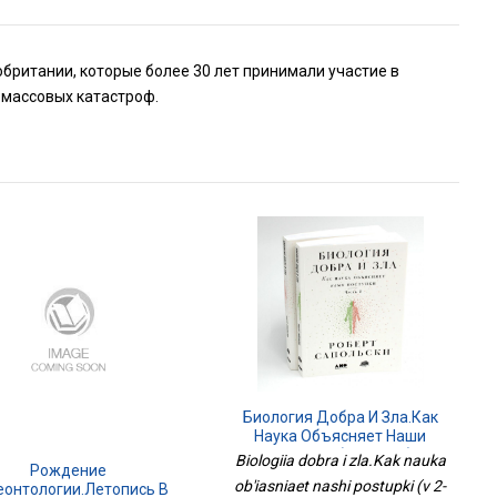
британии, которые более 30 лет принимали участие в
х массовых катастроф.
Биология Добра И Зла.Как
Наука Объясняет Наши
Поступки (в 2-Х Кн.)
Biologiia dobra i zla.Kak nauka
Рождение
ob'iasniaet nashi postupki (v 2-
еонтологии.Летопись В