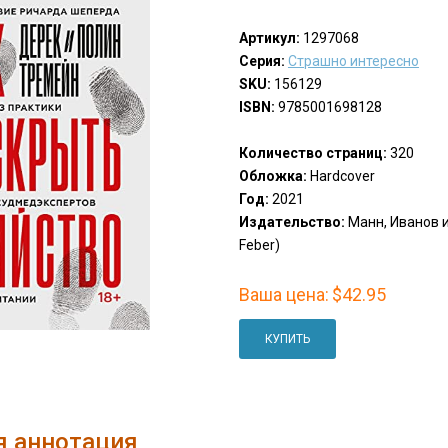
Артикул:
1297068
Серия:
Страшно интересно
SKU:
156129
ISBN:
9785001698128
Количество страниц:
320
Обложка:
Hardcover
Год:
2021
Издательство:
Манн, Иванов и
Feber)
Ваша цена:
$42.95
КУПИТЬ
я аннотация