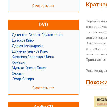
Кратка
Смотреть все
Перед вами к
DVD
операций чел
финансовых 
Детектив. Боевик. Приключения
деньги на ры
Детское Кино
В издании о
Драма. Мелодрама
системы торг
Документальное Кино
многолетнем
Классика Советского Кино
Прилагается
Комедия
Музыка. Опера. Балет
Рекомендуетс
Сериал
Юмор, Сатира
Похожи
Смотреть все
Audio CD