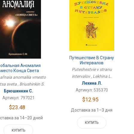
Путешествие В Страну
Интервалов
лобальная Аномалия
Puteshestvie v stranu
Вместо Конца Света
intervalov , Lekhina L.
al'naia anomaliia vmesto
Лехина Л.
sa sveta , Briushinkin S.
Артикул: 535370
Брюшинкин С.
Артикул: 797021
$12.95
$23.48
Доставка за 1–3 дня
ставка за 14–20 дней
КУПИТЬ
КУПИТЬ