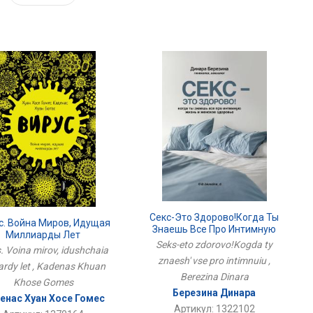
Секс-Это Здорово!Когда Ты
с. Война Миров, Идущая
Знаешь Все Про Интимную
Миллиарды Лет
Seks-eto zdorovo!Kogda ty
. Voina mirov, idushchaia
znaesh' vse pro intimnuiu ,
iardy let , Kadenas Khuan
Berezina Dinara
Khose Gomes
Березина Динара
енас Хуан Хосе Гомес
Артикул: 1322102