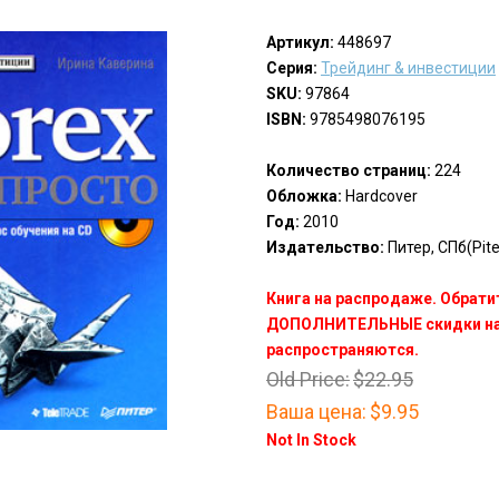
Артикул:
448697
Серия:
Трейдинг & инвестиции
SKU:
97864
ISBN:
9785498076195
Количество страниц:
224
Обложка:
Hardcover
Год:
2010
Издательство:
Питер, СПб(Pite
Книга на распродаже. Обрати
ДОПОЛНИТЕЛЬНЫЕ скидки на 
распространяются.
Old Price:
$22.95
Ваша цена:
$9.95
Not In Stock