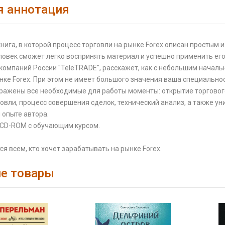
я аннотация
нига, в которой процесс торговли на рынке Forex описан простым
овек сможет легко воспринять материал и успешно применить его 
компаний России "TeleTRADE", расскажет, как с небольшим начал
нке Forex. При этом не имеет большого значения ваша специальност
тражены все необходимые для работы моменты: открытие торговог
овли, процесс совершения сделок, технический анализ, а также у
 опыте автора.
 CD-ROM c обучающим курсом.
я всем, кто хочет зарабатывать на рынке Forex.
е товары