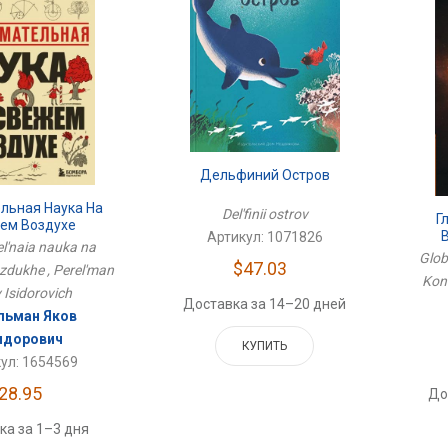
Дельфиний Остров
льная Наука На
Del'finii ostrov
Г
ем Воздухе
Артикул: 1071826
l'naia nauka na
Glob
$47.03
dukhe , Perel'man
Kont
 Isidorovich
Доставка за 14–20 дней
льман Яков
идорович
КУПИТЬ
ул: 1654569
28.95
До
ка за 1–3 дня