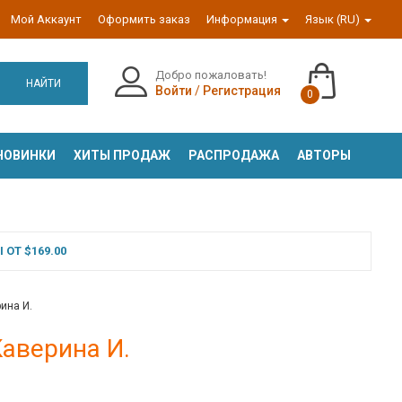
Мой Аккаунт
Оформить заказ
Информация
Язык (RU)
Добро пожаловать!
НАЙТИ
Войти
/
Регистрация
0
НОВИНКИ
ХИТЫ ПРОДАЖ
РАСПРОДАЖА
АВТОРЫ
ОТ $169.00
рина И.
Каверина И.