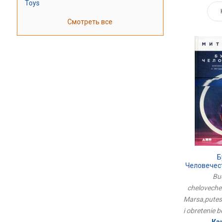
Toys
Смотреть все
Б
Человечес
Марса,
Bu
Звезда
cheloveche
Б
Marsa,putes
i obretenie 
Ка