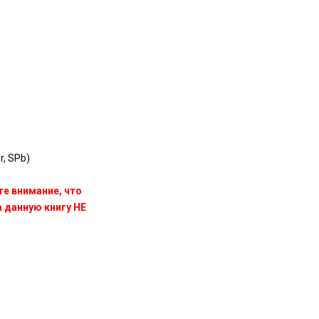
r, SPb)
те внимание, что
данную книгу НЕ