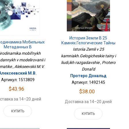
История Земли В 25
родинамика Мобильных
Камнях.Гелогические Тайны
Метаданных В
И Люди,их Разгадавшие
Istoriia Zemli v 25
Моделировании И
irodinamika mobil'nykh
kamniakh.Gelogicheskie tainy i
Информатике
dannykh v modelirovanii i
liudi,ikh razgadavshie , Protero
matike , Alekseevskii M.V.
Donal'd
Алексеевский М.В.
Протеро Дональд
Артикул: 1513809
Артикул: 1492145
$43.96
$38.00
ставка за 14–20 дней
Доставка за 14–20 дней
КУПИТЬ
КУПИТЬ