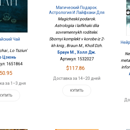
Магический Подарок.
Астрология И Лайфхаки Для
Современных Родителей.
Magicheskii podarok.
Сборный Комплект В Коробе
Astrologiia i laifkhaki dlia
Из 2-Х Книг
sovremennykh roditelei.
Sbornyi komplekt v korobe iz 2-
айский Чай
Ней
kh knig , Braun M., Kholl Dzh.
 chai , Lo Tsziun'
Браун М., Холл Дж.
Ne
о Цзюнь
Артикул: 1532027
meta
ул: 1651864
infor
$117.86
50.95
Доставка за 14–20 дней
ка за 1–3 дня
КУПИТЬ
КУПИТЬ
До