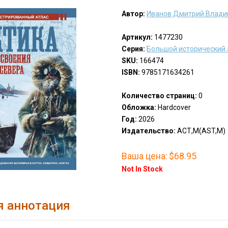
Автор:
Иванов Дмитрий Влади
Артикул:
1477230
Серия:
Большой исторический 
SKU:
166474
ISBN:
9785171634261
Количество страниц:
0
Обложка:
Hardcover
Год:
2026
Издательство:
АСТ,М(AST,M)
Ваша цена:
$68.95
Not In Stock
я аннотация