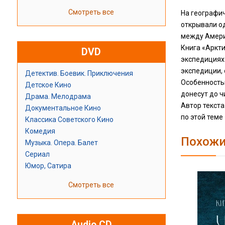
Смотреть все
На географич
открывали о
между Амери
Книга «Аркти
DVD
экспедициях.
экспедиции,
Детектив. Боевик. Приключения
Особенность
Детское Кино
донесут до 
Драма. Мелодрама
Автор текст
Документальное Кино
по этой теме
Классика Советского Кино
Комедия
Похожи
Музыка. Опера. Балет
Сериал
Юмор, Сатира
Смотреть все
Audio CD