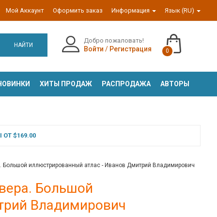
Мой Аккаунт
Оформить заказ
Информация
Язык (RU)
Добро пожаловать!
НАЙТИ
Войти
/
Регистрация
0
НОВИНКИ
ХИТЫ ПРОДАЖ
РАСПРОДАЖА
АВТОРЫ
ОТ $169.00
а. Большой иллюстрированный атлас - Иванов Дмитрий Владимирович
евера. Большой
итрий Владимирович