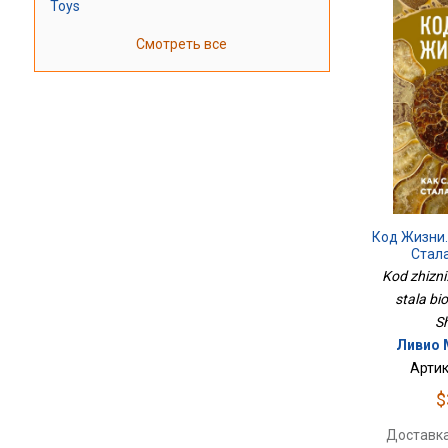
Toys
Смотреть все
Код Жизни.
Стал
Kod zhizni
stala bio
Sh
Ливио 
Артик
$
Доставка