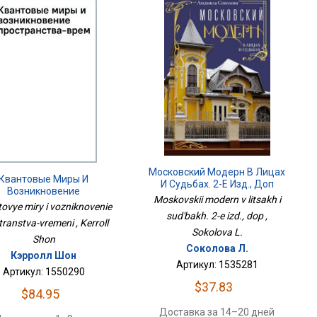
Московский Модерн В Лицах
Квантовые Миры И
И Судьбах. 2-Е Изд., Доп
Возникновение
Moskovskii modern v litsakh i
остранства-Времени
ovye miry i vozniknovenie
sud'bakh. 2-e izd., dop ,
transtva-vremeni , Kerroll
Sokolova L.
Shon
Соколова Л.
Кэрролл Шон
Артикул: 1535281
Артикул: 1550290
$37.83
$84.95
Доставка за 14–20 дней