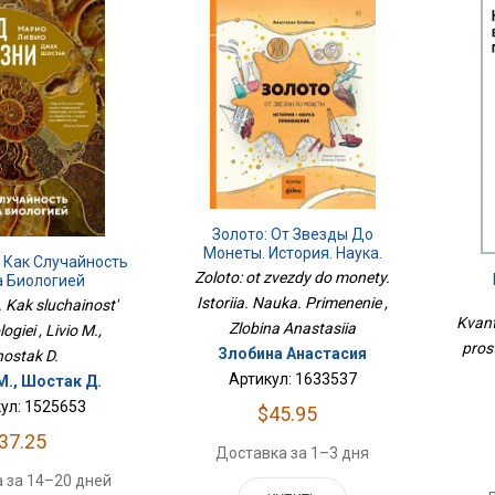
Золото: От Звезды До
Монеты. История. Наука.
 Как Случайность
Применение
Zoloto: ot zvezdy do monety.
а Биологией
Istoriia. Nauka. Primenenie ,
. Kak sluchainost'
Пр
Kvant
Zlobina Anastasiia
logiei , Livio M.,
pros
Злобина Анастасия
ostak D.
Артикул: 1633537
М., Шостак Д.
ул: 1525653
$45.95
37.25
Доставка за 1–3 дня
 за 14–20 дней