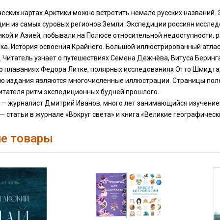
еских картах Арктики можно встретить немало русских названий. 
дин из самых суровых регионов Земли. Экспедиции россиян иссле
кой и Азией, побывали на Полюсе относительной недоступности,
ка. История освоения Крайнего. Большой иллюстрированный атлас
 Читатель узнает о путешествиях Семена Дежнёва, Витуса Беринга
 о плаваниях Федора Литке, полярных исследованиях Отто Шмидта
ю издания являются многочисленные иллюстрации. Страницы поле
читателя ритм экспедиционных будней прошлого.
а — журналист Дмитрий Иванов, много лет занимающийся изучение
 — статьи в журнале «Вокруг света» и книга «Великие географиче
е товары