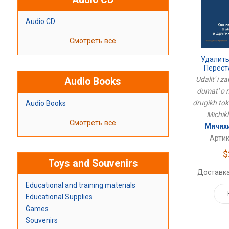
Audio CD
Смотреть все
Удалить
Перест
Манипуля
Udalit' i z
Audio Books
Токси
dumat' o 
drugikh tok
Audio Books
Michik
Смотреть все
Мичихи
Артик
$
Toys and Souvenirs
Доставка
Educational and training materials
Educational Supplies
Games
Souvenirs