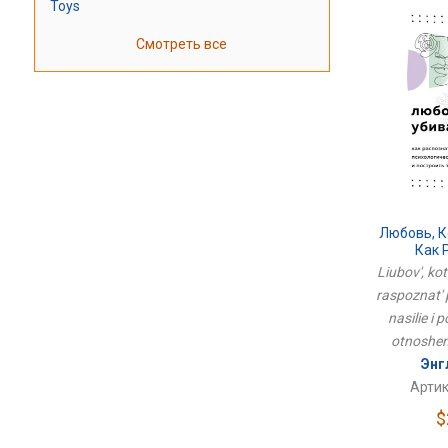
Toys
Смотреть все
Любовь, К
Как 
Психологи
Liubov', ko
Постро
raspoznat'
От
nasilie i 
otnosheni
Энг
Артик
$