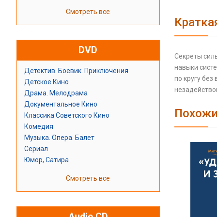
Смотреть все
Кратка
DVD
Секреты силы
навыки сист
Детектив. Боевик. Приключения
по кругу без
Детское Кино
незадейство
Драма. Мелодрама
Документальное Кино
Похожи
Классика Советского Кино
Комедия
Музыка. Опера. Балет
Сериал
Юмор, Сатира
Смотреть все
Audio CD