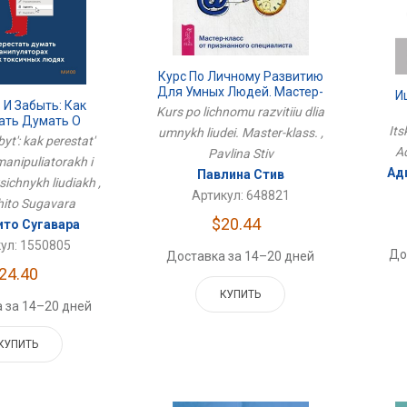
Курс По Личному Развитию
Для Умных Людей. Мастер-
И
 И Забыть: Как
Класс.
Kurs po lichnomu razvitiiu dlia
ать Думать О
Its
umnykh liudei. Master-klass. ,
торах И Других
abyt': kak perestat'
A
чных Людях
Pavlina Stiv
manipuliatorakh i
Ад
Павлина Стив
sichnykh liudiakh ,
Артикул: 648821
hito Sugavara
$20.44
то Сугавара
ул: 1550805
До
Доставка за 14–20 дней
24.40
КУПИТЬ
 за 14–20 дней
КУПИТЬ