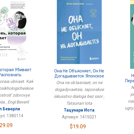
оторая Убивает.
Она Не Объясняет, Он Не
Распознать
Н
Догадывается. Японское
ческое Насилие И
Пер
Искусство Диалога Без Ссор
toraia ubivaet. Kak
Ona ne ob'iasniaet, on ne
ить Здоровые
Науч
N
 psikhologicheskoe
dogadyvaetsia. Iaponskoe
ношения
p
postroit' zdorovye
iskusstvo dialoga bez ssor ,
nau
ia , Engl Beverli
Tatsunari Iota
ugryz
л Беверли
Тацунари Иота
ул: 1380114
Артикул: 1415021
29.09
$19.09