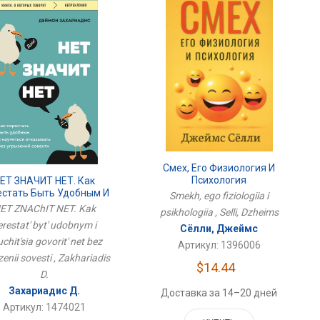
Смех, Его Физиология И
Психология
ЕТ ЗНАЧИТ НЕТ. Как
естать Быть Удобным И
Smekh, ego fiziologiia i
иться Говорить Нет Без
ET ZNAChIT NET. Kak
psikhologiia , Selli, Dzheims
Угрызений Совести
erestat' byt' udobnym i
Сёлли, Джеймс
chit'sia govorit' net bez
Артикул: 1396006
enii sovesti , Zakhariadis
$14.44
D.
Захариадис Д.
Доставка за 14–20 дней
Артикул: 1474021