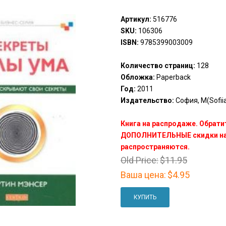
Артикул:
516776
SKU:
106306
ISBN:
9785399003009
Количество страниц:
128
Обложка:
Paperback
Год:
2011
Издательство:
София, М(Sofiia
Книга на распродаже. Обрати
ДОПОЛНИТЕЛЬНЫЕ скидки на 
распространяются.
Old Price:
$11.95
Ваша цена:
$4.95
КУПИТЬ