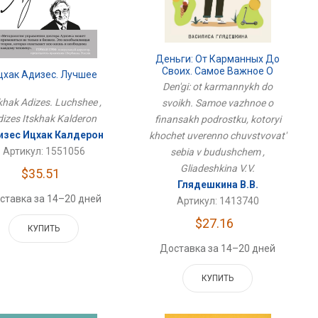
Деньги: От Карманных До
Своих. Самое Важное О
цхак Адизес. Лучшее
Финансах Подростку,
Den'gi: ot karmannykh do
Который Хочет Уверенно
khak Adizes. Luchshee ,
svoikh. Samoe vazhnoe o
Чувствовать Себя В
dizes Itskhak Kalderon
finansakh podrostku, kotoryi
Будущем
изес Ицхак Калдерон
khochet uverenno chuvstvovat'
Артикул: 1551056
sebia v budushchem ,
Gliadeshkina V.V.
$35.51
Глядешкина В.В.
ставка за 14–20 дней
Артикул: 1413740
$27.16
КУПИТЬ
Доставка за 14–20 дней
КУПИТЬ