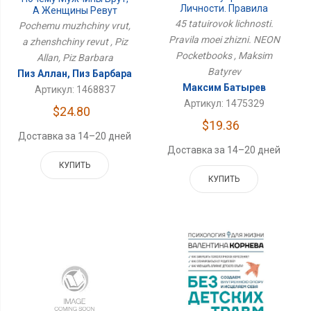
Личности. Правила
А Женщины Ревут
Моей Жизни. NEON
45 tatuirovok lichnosti.
Pochemu muzhchiny vrut,
Pocketbooks
Pravila moei zhizni. NEON
a zhenshchiny revut , Piz
Pocketbooks , Maksim
Allan, Piz Barbara
Batyrev
Пиз Аллан, Пиз Барбара
Максим Батырев
Артикул: 1468837
Артикул: 1475329
$24.80
$19.36
Доставка за 14–20 дней
Доставка за 14–20 дней
КУПИТЬ
КУПИТЬ