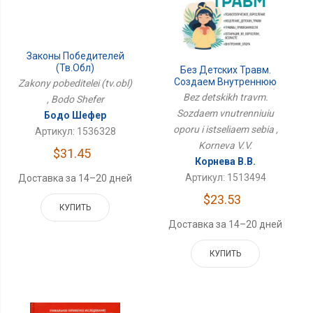
Законы Победителей
(тв.обл)
Без Детских Травм.
Создаем Внутреннюю
Zakony pobeditelei (tv.obl)
Опору И Исцеляем Себя
Bez detskikh travm.
, Bodo Shefer
Sozdaem vnutrenniuiu
Бодо Шефер
oporu i istseliaem sebia ,
Артикул: 1536328
Korneva V.V.
$31.45
Корнева В.В.
Артикул: 1513494
Доставка за 14–20 дней
$23.53
КУПИТЬ
Доставка за 14–20 дней
КУПИТЬ