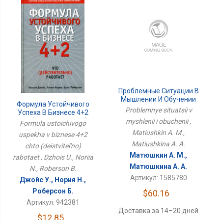
Проблемные Ситуации В
Мышлении И Обучении
Формула Устойчивого
Problemnye situatsii v
Успеха В Бизнесе 4+2
Что (действительно)
myshlenii i obuchenii ,
Formula ustoichivogo
Работает
Matiushkin A. M.,
uspekha v biznese 4+2
Matiushkina A. A.
chto (deistvitel'no)
Матюшкин А. М.,
rabotaet , Dzhois U., Noriia
Матюшкина А. А.
N., Roberson B.
Артикул: 1585780
Джойс У., Нория Н.,
Роберсон Б.
$60.16
Артикул: 942381
Доставка за 14–20 дней
$12.85