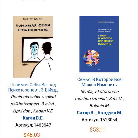
Семья, В Которой Все
Можно Изменить
Понимая Себя: Взгляд
Психотерапевт. 3-Е Изд.,
Sem'ia, v kotoroi vse
Испр.и Доп
Ponimaia sebia: vzgliad
mozhno izmenit' , Satir V. ,
psikhoterapevt. 3-e izd.,
Bolduin M.
ispr.i dop , Kagan V.E.
Сатир В. , Болдуин М.
Каган В.Е.
Артикул: 1523054
Артикул: 1463647
$53.11
$48.03