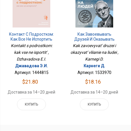
Контакт С Подростком:
Как Завоевывать
Как Все Не Испортить
Друзей И Оказывать
Влияние На Людей
Kontakt s podrostkom:
Kak zavoevyvat' druzei i
kak vse ne isportit' ,
okazyvat' vliianie na liudei ,
Dzhavadova E.I.
Karnegi D.
Джавадова Э.И.
Карнеги Д.
Артикул: 1444815
Артикул: 1533970
$21.80
$18.16
Доставка за 14–20 дней
Доставка за 14–20 дней
КУПИТЬ
КУПИТЬ