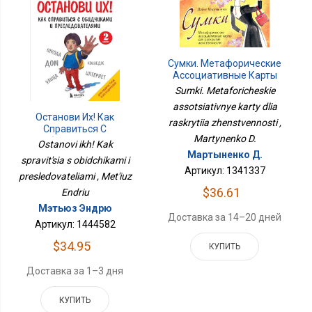
Сумки. Метафорические
Ассоциативные Карты
Для Раскрытия
Sumki. Metaforicheskie
Женственности
assotsiativnye karty dlia
Останови Их! Как
raskrytiia zhenstvennosti ,
Справиться С
Martynenko D.
Обидчиками И
Ostanovi ikh! Kak
Преследователями
Мартыненко Д.
spravit'sia s obidchikami i
Артикул: 1341337
presledovateliami , Met'iuz
$36.61
Endriu
Мэтьюз Эндрю
Доставка за 14–20 дней
Артикул: 1444582
$34.95
КУПИТЬ
Доставка за 1–3 дня
КУПИТЬ