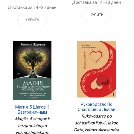
Доставка за 14–20 дней
Доставка за 14–20 дней
КУПИТЬ
КУПИТЬ
Руководство По
Магия. 5 Шагов К
Счастливой Любви
Безграничным
Rukovodstvo po
Возможностям.
Magiia. 5 shagov k
Здоровье, Деньги И
schastlivoi liubvi , Iakob
bezgranichnym
Любовь С Дао Рейки-
Gitta,Vidmer Aleksandra
Иггдрасиль. 2-Е Издание
vozmozhnostiam.