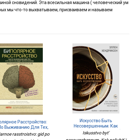
шиной сновидений. Эта всесильная машина ( человеческий ум
орых мы что-то выхватываем, присваиваем и называем
Искусство Быть
олярное Расстройство:
Несовершенным. Как
По Выживанию Для Тех,
Полюбить И Принять Себя
 Часто Не Видит Белой
Iskusstvo byt'
iarnoe rasstroistvo: gid po
Настоящего
Полосы
nesovershennym. Kak poliubit' i