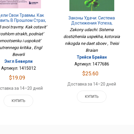
ели Свои Травмы. Как
Законы Удачи: Система
вить В Прошлом Страх,
Достижения Успеха,
однять Самооценку И
li svoi travmy. Kak ostavit'
Которая Никогда Не Дает
Zakony udachi: Sistema
покоить Внутреннего
Сбоев
roshlom strakh, podniat'
Критика
dostizheniia uspekha, kotoraia
mootsenku i uspokoit'
nikogda ne daet sboev , Treisi
utrennego kritika , Engl
Braian
Beverli
Трейси Брайан
Энгл Беверли
Артикул: 1477686
Артикул: 1415012
$25.60
$19.09
Доставка за 14–20 дней
ставка за 14–20 дней
КУПИТЬ
КУПИТЬ