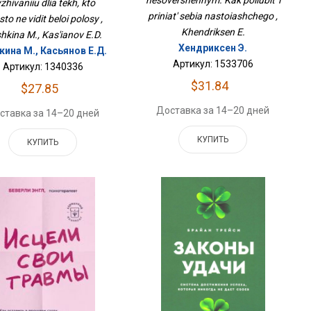
zhivaniiu dlia tekh, kto
priniat' sebia nastoiashchego ,
to ne vidit beloi polosy ,
Khendriksen E.
hkina M., Kas'ianov E.D.
Хендриксен Э.
ина М., Касьянов Е.Д.
Артикул: 1533706
Артикул: 1340336
$31.84
$27.85
Доставка за 14–20 дней
ставка за 14–20 дней
КУПИТЬ
КУПИТЬ