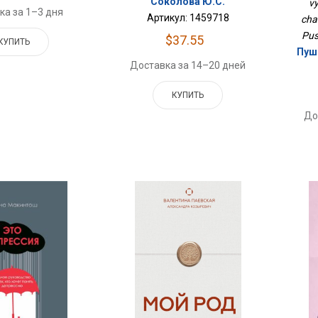
Соколова Ю.С.
vy
ка за 1–3 дня
Артикул: 1459718
chas
Pus
$37.55
КУПИТЬ
Пушк
Доставка за 14–20 дней
КУПИТЬ
До