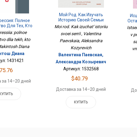
Мой Род. Как Изучать
Исц
Историю Своей Семьи
рессия: Полное
Оста
во Для Тех, Кто
П
Moi rod. Kak izuchat' istoriiu
Istse
Хоч
Ус
ressiia: polnoe
svoei sem'i , Valentina
v p
vo dlia tekh, kto
Paevskaia, Aleksandra
sa
Makintosh Diana
Kozyrevich
vn
нтош Диана
Валентина Паевская,
ул: 1431421
Александра Козыревич
Артикул: 1532568
75.76
$40.79
 за 14–20 дней
Доставка за 14–20 дней
До
КУПИТЬ
КУПИТЬ