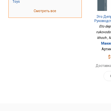
Toys
Смотреть все
Это Деп
Руководст
Eto dep
rukovodst
khoch , 
Маки
Артик
$
Доставка