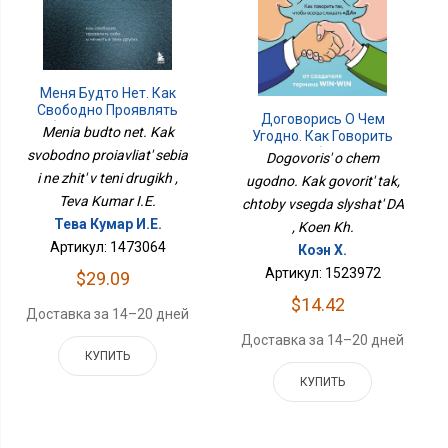
Меня Будто Нет. Как
Свободно Проявлять
Договорись О Чем
Себя И Не Жить В Тени
Menia budto net. Kak
Угодно. Как Говорить
Других
Так, Чтобы Всегда
svobodno proiavliat' sebia
Dogovoris' o chem
Слышать ДА
i ne zhit' v teni drugikh ,
ugodno. Kak govorit' tak,
Teva Kumar I.E.
chtoby vsegda slyshat' DA
Тева Кумар И.Е.
, Koen Kh.
Артикул: 1473064
Коэн Х.
Артикул: 1523972
$29.09
$14.42
Доставка за 14–20 дней
Доставка за 14–20 дней
КУПИТЬ
КУПИТЬ