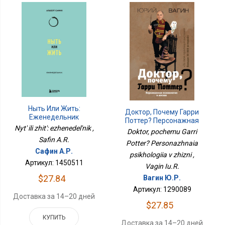
Ныть Или Жить:
Доктор, Почему Гарри
Еженедельник
Поттер? Персонажная
Nyt' ili zhit': ezhenedel'nik ,
Психология В Жизни
Doktor, pochemu Garri
Safin A.R.
Potter? Personazhnaia
Сафин А.Р.
psikhologiia v zhizni ,
Артикул: 1450511
Vagin Iu.R.
$27.84
Вагин Ю.Р.
Артикул: 1290089
Доставка за 14–20 дней
$27.85
КУПИТЬ
Доставка за 14–20 дней