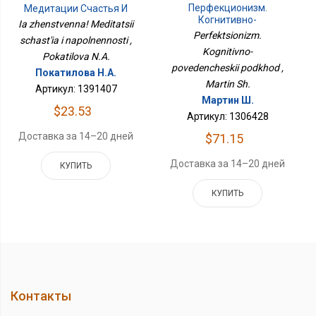
Перфекционизм.
Медитации Счастья И
Когнитивно-
Наполненности
Ia zhenstvenna! Meditatsii
Поведенческий Подход
Perfektsionizm.
schast'ia i napolnennosti ,
Kognitivno-
Pokatilova N.A.
povedencheskii podkhod ,
Покатилова Н.А.
Martin Sh.
Артикул: 1391407
Мартин Ш.
$23.53
Артикул: 1306428
Доставка за 14–20 дней
$71.15
Доставка за 14–20 дней
КУПИТЬ
КУПИТЬ
Контакты