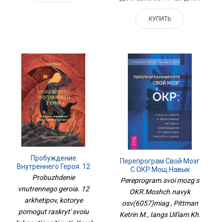
КУПИТЬ
Пробуждение
Перепрограм.свой Мозг
Внутреннего Героя. 12
С ОКР.Мощ.навык
Архетипов, Которые
Probuzhdenie
Осв(6057)мяг
Pereprogram.svoi mozg s
Помогут Раскрыть Свою
vnutrennego geroia. 12
Личность И Найти Путь
OKR.Moshch.navyk
arkhetipov, kotorye
osv(6057)miag , Pittman
pomogut raskryt' svoiu
Ketrin M., Iangs Uil'iam Kh.