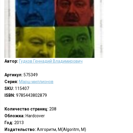
Автор:
Гудков Геннадий Владимирович
Артикул:
575349
Серия:
Марш миллионов
SKU:
115407
ISBN:
9785443802879
Количество страниц:
208
Обложка:
Hardcover
Год:
2013
Издательство:
Алгоритм, М(Algoritm, M)