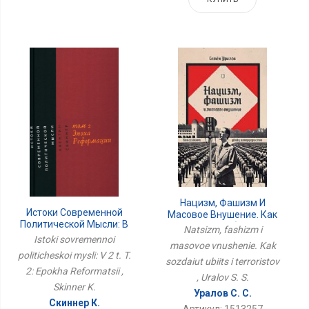
Нацизм, Фашизм И
Истоки Современной
Масовое Внушение. Как
Политической Мысли: В
Создают Убийц И
Natsizm, fashizm i
2 Т. Т. 2: Эпоха
Террористов
Istoki sovremennoi
masovoe vnushenie. Kak
Реформации
politicheskoi mysli: V 2 t. T.
sozdaiut ubiits i terroristov
2: Epokha Reformatsii ,
, Uralov S. S.
Skinner K.
Уралов С. С.
Скиннер К.