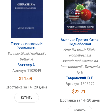
Америка Против Китая.
Евразия:иллюзии И
Поднебесная
Реальность
Сосредотачивается На
Amerika protiv Kitaia.
Фоне Пандемии
Evraziia:illiuzii i real'nost' ,
Podnebesnaia
Bettler A.
sosredotachivaetsia na
Бэттлер А.
fone pandemii , Tavrovskii
Артикул: 1102049
Iu.V.
$11.69
Тавровский Ю.В.
Артикул: 1305479
Доставка за 14–20 дней
$22.71
КУПИТЬ
Доставка за 14–20 дней
КУПИТЬ