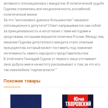
активного оппозиционера с мандатом. В политической судьбе
Гудкова отразилась вся неоднозначность российской
политической жизни.
За что "молчаливое думское большинство" наказало
оппозиционного депутата? Ответ напрашивается сам собой -
за принципиальность и несогласие с теми методами и
средствами, которыми вершится политика России. Между тем,
лишение Гудкова депутатского мандата стало опасным
прецедентом, который может поставить под сомнение
легитимность самого народного представительства.
В этой книге Геннадий Гудков от первого лица отстаивает
своё доброе имя и начистоту рассказывает о том, за что его
так невзлюбила "партия власти"."
Похожие товары