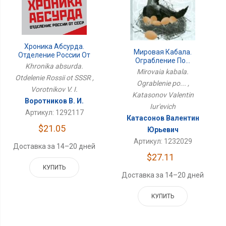
Хроника Абсурда.
Мировая Кабала.
Отделение России От
Ограбление По...
СССР
Khronika absurda.
Mirovaia kabala.
Otdelenie Rossii ot SSSR ,
Ograblenie po... ,
Vorotnikov V. I.
Katasonov Valentin
Воротников В. И.
Iur'evich
Артикул: 1292117
Катасонов Валентин
$21.05
Юрьевич
Артикул: 1232029
Доставка за 14–20 дней
$27.11
КУПИТЬ
Доставка за 14–20 дней
КУПИТЬ