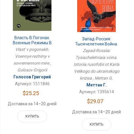
Власть В Погонах.
Запад-Россия:
Военные Режимы В
Тысячелетняя Война.
Современном Мире
История Русофобии От
Vlast' v pogonakh.
Zapad-Rossiia:
Карла Великого До
Voennye rezhimy v
Tysiacheletniaia voina.
Украинского Кризиса
sovremennom mire ,
Istoriia rusofobii ot Karla
Golosov Grigorii
Velikogo do ukrainskogo
Голосов Григорий
krizisa , Mettan G.
Артикул: 1511846
Меттан Г.
Артикул: 1395614
$25.25
$29.07
Доставка за 14–20 дней
Доставка за 14–20 дней
КУПИТЬ
КУПИТЬ