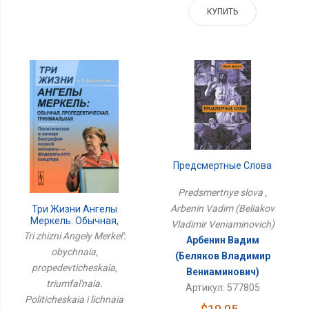
КУПИТЬ
Предсмертные Слова
Predsmertnye slova ,
Arbenin Vadim (Beliakov
Три Жизни Ангелы
Меркель: Обычная,
Vladimir Veniaminovich)
Пропедевтическая,
Tri zhizni Angely Merkel':
Арбенин Вадим
Триумфальная.
obychnaia,
Политическая И Личная
(Беляков Владимир
Биография Первой
propedevticheskaia,
Вениаминович)
Женщины-
triumfal'naia.
Артикул: 577805
Федерального
Politicheskaia i lichnaia
Канцлера