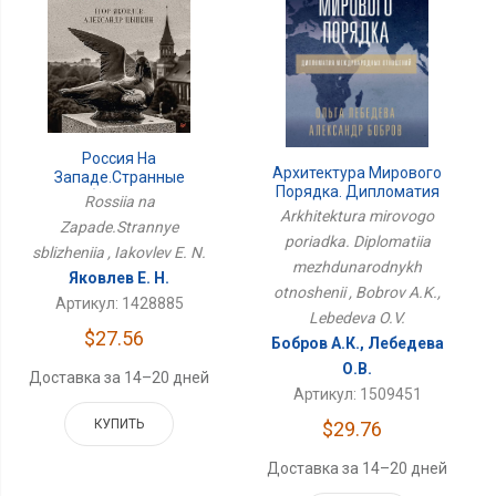
Россия На
Архитектура Мирового
Западе.Странные
Порядка. Дипломатия
Сближения
Rossiia na
Международных
Arkhitektura mirovogo
Zapade.Strannye
Отношений
poriadka. Diplomatiia
sblizheniia , Iakovlev E. N.
mezhdunarodnykh
Яковлев Е. Н.
otnoshenii , Bobrov A.K.,
Артикул: 1428885
Lebedeva O.V.
$27.56
Бобров А.К., Лебедева
О.В.
Доставка за 14–20 дней
Артикул: 1509451
КУПИТЬ
$29.76
Доставка за 14–20 дней