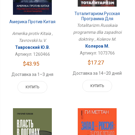
Тоталитаризм.Русская
Программа Для
Америка Против Китая
Западной Доктрины
Totalitarizm.Russkaia
programma dlia zapadnoi
Amerika protiv Kitaia ,
doktriny , Kolerov M.
Tavrovskii Iu.V.
Колеров М.
Тавровский Ю.В.
Артикул: 1073766
Артикул: 1260466
$17.27
$43.95
Доставка за 14–20 дней
Доставка за 1–3 дня
КУПИТЬ
КУПИТЬ