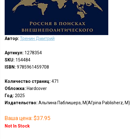
Автор:
Тренин Дмитрий
Артикул:
1278354
SKU:
154484
ISBN:
9785961459708
Количество страниц:
471
Обложка:
Hardcover
Год:
2025
Издательство:
Альпина Паблишерз, М(Al'pina Pablisherz, M)
Ваша цена:
$37.95
Not In Stock