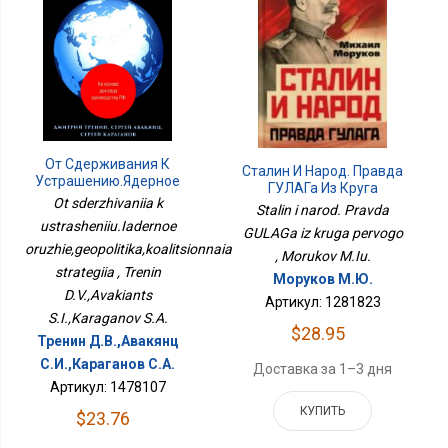
От Сдерживания К
Сталин И Народ. Правда
Устрашению.Ядерное
ГУЛАГа Из Круга
Оружие,геополитика,коалиционная
Ot sderzhivaniia k
Первого
Stalin i narod. Pravda
Стратегия
ustrasheniiu.Iadernoe
GULAGa iz kruga pervogo
oruzhie,geopolitika,koalitsionnaia
, Morukov M.Iu.
strategiia , Trenin
Моруков М.Ю.
D.V.,Avakiants
Артикул: 1281823
S.I.,Karaganov S.A.
$28.95
Тренин Д.В.,Авакянц
С.И.,Караганов С.А.
Доставка за 1–3 дня
Артикул: 1478107
КУПИТЬ
$23.76