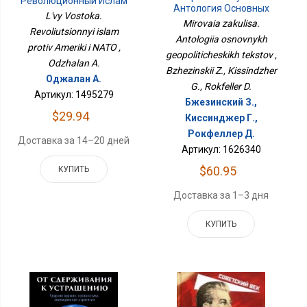
Революционный Ислам
Антология Основных
Против Америки И НАТО
L'vy Vostoka.
Геополитических
Mirovaia zakulisa.
Revoliutsionnyi islam
Текстов
Antologiia osnovnykh
protiv Ameriki i NATO ,
geopoliticheskikh tekstov ,
Odzhalan A.
Bzhezinskii Z., Kissindzher
Оджалан А.
G., Rokfeller D.
Артикул: 1495279
Бжезинский З.,
$29.94
Киссинджер Г.,
Рокфеллер Д.
Доставка за 14–20 дней
Артикул: 1626340
$60.95
КУПИТЬ
Доставка за 1–3 дня
КУПИТЬ