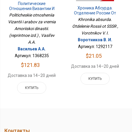
Политические
Хроника Абсурда.
Отношения Византии И
Отделение России От
Арабов За Время
Politicheskie otnosheniia
СССР
Аморийской Династии.
Khronika absurda.
Vizantii i arabov za vremia
(репринтное Изд.)
Otdelenie Rossii ot SSSR ,
Amoriiskoi dinastii.
Vorotnikov V. I.
(reprintnoe izd.) , Vasil'ev
Воротников В. И.
A.A.
Артикул: 1292117
Васильев А.А.
$21.05
Артикул: 1368235
$121.83
Доставка за 14–20 дней
Доставка за 14–20 дней
КУПИТЬ
КУПИТЬ
Контакты