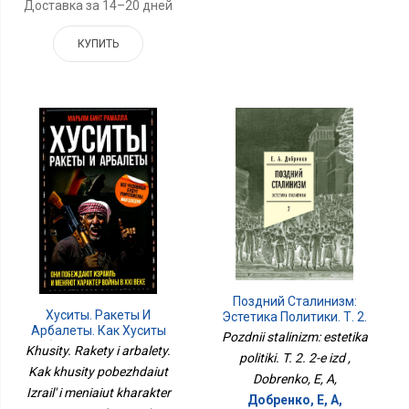
Доставка за 14–20 дней
КУПИТЬ
Поздний Сталинизм:
Хуситы. Ракеты И
Эстетика Политики. Т. 2.
Арбалеты. Как Хуситы
2-Е Изд
Pozdnii stalinizm: estetika
Побеждают Израиль И
Khusity. Rakety i arbalety.
politiki. T. 2. 2-e izd ,
Меняют Характер Войны
Kak khusity pobezhdaiut
В XXI Веке
Dobrenko, E, A,
Izrail' i meniaiut kharakter
Добренко, Е, А,