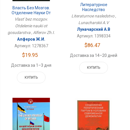
Литературное
Власть Без Мозгов.
Наследство
Отделение Науки От
Literaturnoe nasledstvo ,
Государства
Vlast' bez mozgov.
Lunacharskii A.V
Otdelenie nauki ot
Луначарский А.В
gosudarstva , Alferov Zh.I.
Артикул: 1398334
Алферов Ж.И.
$86.47
Артикул: 1278367
$19.95
Доставка за 14–20 дней
Доставка за 1–3 дня
КУПИТЬ
КУПИТЬ