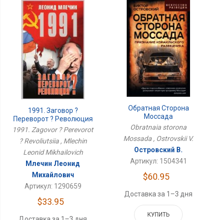
Обратная Сторона
1991. Заговор ?
Моссада
Переворот ? Революция
Obratnaia storona
1991. Zagovor ? Perevorot
Mossada , Ostrovskii V.
? Revoliutsiia , Mlechin
Островский В.
Leonid Mikhailovich
Артикул: 1504341
Млечин Леонид
Михайлович
$60.95
Артикул: 1290659
Доставка за 1–3 дня
$33.95
КУПИТЬ
Доставка за 1–3 дня