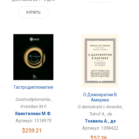
КУПИТЬ
Гастродипломатия
О Демократии В
Gastrodiplomatiia ,
Америке
Kvintilian M.F.
O demokratii v Amerike ,
Квинтилиан М.Ф.
Tokvil' A., de
Артикул: 1518973
Токвиль А., де
Артикул: 1398422
$259.21
$57.36