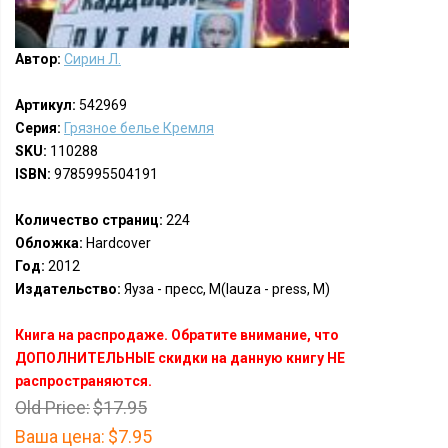
Автор:
Сирин Л.
Артикул:
542969
Серия:
Грязное белье Кремля
SKU:
110288
ISBN:
9785995504191
Количество страниц:
224
Обложка:
Hardcover
Год:
2012
Издательство:
Яуза - пресс, М(Iauza - press, M)
Книга на распродаже. Обратите внимание, что
ДОПОЛНИТЕЛЬНЫЕ скидки на данную книгу НЕ
распространяются.
Old Price:
$17.95
Ваша цена:
$7.95