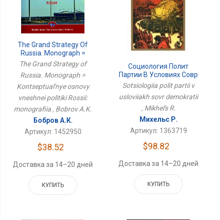
The Grand Strategy Of
Russia. Monograph =
Концептуальные
The Grand Strategy of
Социология Полит
Основы Внешней
Партии В Условиях Совр
Russia. Monograph =
Политики России:
Демократии
Sotsiologiia polit partii v
Kontseptual'nye osnovy
Монография
usloviiakh sovr demokratii
vneshnei politiki Rossii:
, Mikhel's R.
monografiia , Bobrov A.K.
Михельс Р.
Бобров А.К.
Артикул: 1363719
Артикул: 1452950
$98.82
$38.52
Доставка за 14–20 дней
Доставка за 14–20 дней
КУПИТЬ
КУПИТЬ