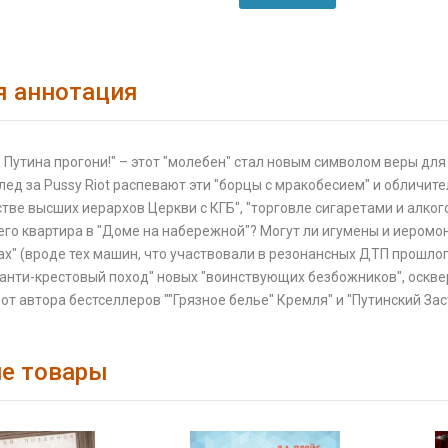
я аннотация
 Путина прогони!" – этот "молебен" стал новым символом веры для
след за Pussy Riot распевают эти "борцы с мракобесием" и обличи
тве высших иерархов Церкви с КГБ", "торговле сигаретами и алког
 его квартира в "Доме на набережной"? Могут ли игумены и иеро
х" (вроде тех машин, что участвовали в резонансных ДТП прошлог
"анти-крестовый поход" новых "воинствующих безбожников", оскв
от автора бестселлеров ""Грязное белье" Кремля" и "Путинский За
е товары