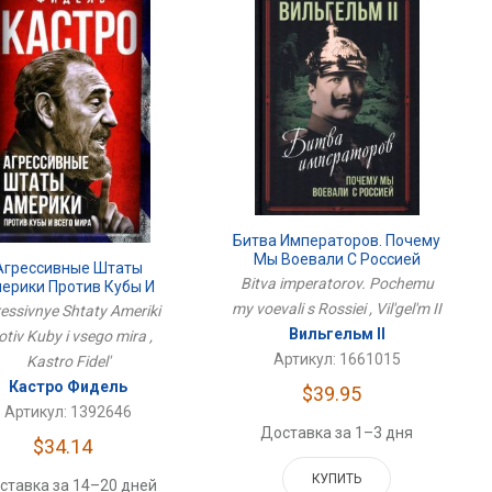
Битва Императоров. Почему
Мы Воевали С Россией
Агрессивные Штаты
Bitva imperatorov. Pochemu
ерики Против Кубы И
Всего Мира
my voevali s Rossiei , Vil'gel'm II
essivnye Shtaty Ameriki
Вильгельм II
otiv Kuby i vsego mira ,
Артикул: 1661015
Kastro Fidel'
Кастро Фидель
$39.95
Артикул: 1392646
Доставка за 1–3 дня
$34.14
КУПИТЬ
ставка за 14–20 дней