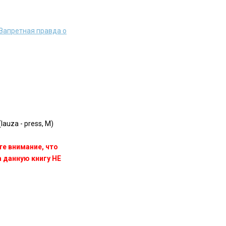
 Запретная правда о
Iauza - press, M)
те внимание, что
данную книгу НЕ